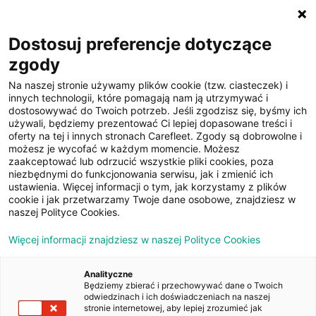
☰
Dostosuj preferencje dotyczące
zgody
Filtruj
Na naszej stronie używamy plików cookie (tzw. ciasteczek) i
Cena: malejąco
innych technologii, które pomagają nam ją utrzymywać i
dostosowywać do Twoich potrzeb. Jeśli zgodzisz się, byśmy ich
Samochody poleasingowe
używali, będziemy prezentować Ci lepiej dopasowane treści i
oferty na tej i innych stronach Carefleet. Zgody są dobrowolne i
możesz je wycofać w każdym momencie. Możesz
zaakceptować lub odrzucić wszystkie pliki cookies, poza
niezbędnymi do funkcjonowania serwisu, jak i zmienić ich
ustawienia. Więcej informacji o tym, jak korzystamy z plików
cookie i jak przetwarzamy Twoje dane osobowe, znajdziesz w
naszej Polityce Cookies.
Więcej informacji znajdziesz w naszej Polityce Cookies
Analityczne
Będziemy zbierać i przechowywać dane o Twoich
odwiedzinach i ich doświadczeniach na naszej
stronie internetowej, aby lepiej zrozumieć jak