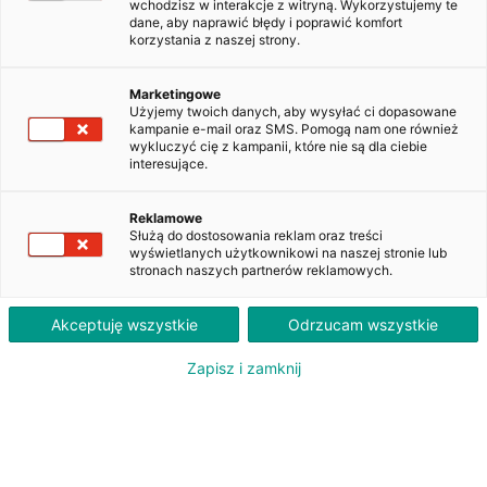
wchodzisz w interakcje z witryną. Wykorzystujemy te
dane, aby naprawić błędy i poprawić komfort
korzystania z naszej strony.
Kup teraz za:
PLN
82 700
brutto
Marketingowe
2 240
PLN
Użyjemy twoich danych, aby wysyłać ci dopasowane
brutto
kampanie e-mail oraz SMS. Pomogą nam one również
Szacowana rata leasingu
wykluczyć cię z kampanii, które nie są dla ciebie
interesujące.
Volkswagen Passat 2.0 TDI EVO
Business DSG
Reklamowe
Służą do dostosowania reklam oraz treści
2023
Diesel
128 156 km
wyświetlanych użytkownikowi na naszej stronie lub
stronach naszych partnerów reklamowych.
DW4VA73
Akceptuję wszystkie
Odrzucam wszystkie
Zapisz i zamknij