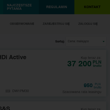
NAJCZĘSTSZE
REGULAMIN
KONTAKT
PYTANIA
OBSERWOWANE
ZAREJESTRUJ SIĘ
ZALOGUJ SIĘ
Cena: malejąco
Sortuj:
Di Active
Kup teraz za:
37 200
PLN
brutto
950
PLN
brutto
DW1PM30
Szacowana rata leasingu
 S&S
Kup teraz za: