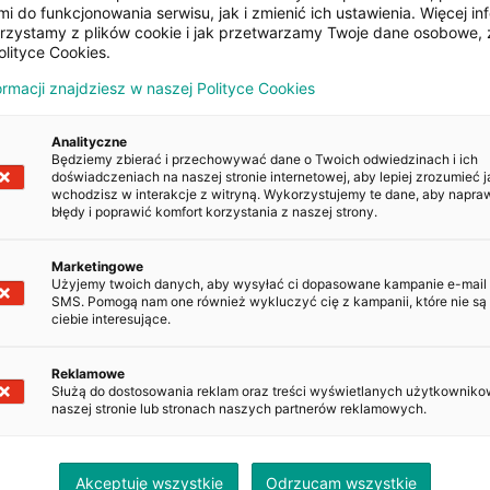
i do funkcjonowania serwisu, jak i zmienić ich ustawienia. Więcej inf
orzystamy z plików cookie i jak przetwarzamy Twoje dane osobowe, 
olityce Cookies.
2022
Diesel
357 838 km
ormacji znajdziesz w naszej Polityce Cookies
Analityczne
Będziemy zbierać i przechowywać dane o Twoich odwiedzinach i ich
DAF XF 480 FT SSC
doświadczeniach na naszej stronie internetowej, aby lepiej zrozumieć j
wchodzisz w interakcje z witryną. Wykorzystujemy te dane, aby napra
błędy i poprawić komfort korzystania z naszej strony.
Marketingowe
Użyjemy twoich danych, aby wysyłać ci dopasowane kampanie e-mail
SMS. Pomogą nam one również wykluczyć cię z kampanii, które nie są 
2022
Diesel
382 442 km
ciebie interesujące.
Reklamowe
DAF XF 480 FT SSC KLIM
Służą do dostosowania reklam oraz treści wyświetlanych użytkowniko
naszej stronie lub stronach naszych partnerów reklamowych.
Akceptuję wszystkie
Odrzucam wszystkie