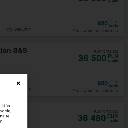
brutto
930
PLN
brutto
WI547LG
Szacowana rata leasingu
tion S&S
Kup teraz za:
36 500
PLN
brutto
930
PLN
brutto
DW4PN51
Szacowana rata leasingu
, które
z się,
Kup teraz za:
a tej i
36 480
EUR
ym
netto