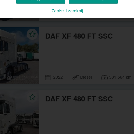
Zapisz i zamknij
2022
Diesel
396 766 km
DAF XF 480 FT SSC
2022
Diesel
381 564 km
DAF XF 480 FT SSC