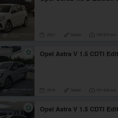
2021
Diesel
129 870 km
WANY
Opel Astra V 1.5 CDTI Edi
2019
Diesel
161 634 km
Opel Astra V 1.5 CDTI Edi