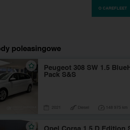
O CAREFLEET
dy poleasingowe
Peugeot 308 SW 1.5 BlueH
Pack S&S
2021
Diesel
148 975 km
Opel Corsa 1.5 D Edition