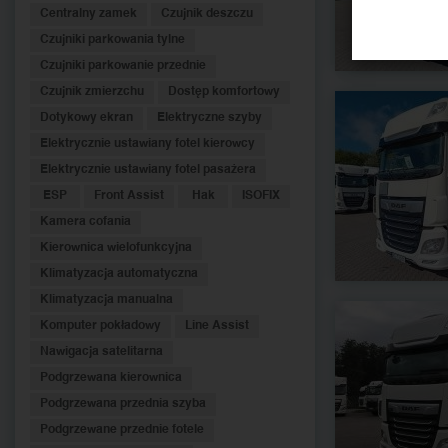
Centralny zamek
Czujnik deszczu
Czujniki parkowania tylne
Czujniki parkowanie przednie
Czujnik zmierzchu
Dostęp komfortowy
Dotykowy ekran
Elektryczne szyby
Elektrycznie ustawiany fotel kierowcy
Elektrycznie ustawiany fotel pasażera
ESP
Front Assist
Hak
ISOFIX
Kamera cofania
Kierownica wielofunkcyjna
Klimatyzacja automatyczna
Klimatyzacja manualna
Komputer pokładowy
Line Assist
Nawigacja satelitarna
Podgrzewana kierownica
Podgrzewana przednia szyba
Podgrzewane przednie fotele