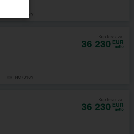
NO7457Y
Kup teraz za:
36 230
EUR
netto
NO7316Y
Kup teraz za:
36 230
EUR
netto