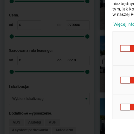
niezbędnym
tym, jak k
w naszej P
Cena:
Więcej inf
od
do
Szacowana rata leasingu:
od
do
Lokalizacja:
Wybierz lokalizację
Dodatkowe wyposażenie:
ABS
Alufelgi
ASR
Asystent parkowania
Autoalarm