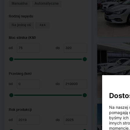
Manualna
Automatyczna
Rodzaj napędu
Na jedną oś
4x4
Moc silnika (KM)
od
do
Przebieg (km)
od
do
Dosto
Na naszej 
Rok produkcji
pomagają n
byśmy ich 
od
do
innych str
momencie. 