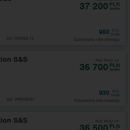
37 200
PLN
brutto
950
PLN
brutto
DW3ML16
Szacowana rata leasingu
tion S&S
Kup teraz za:
36 700
PLN
brutto
930
PLN
brutto
WW298SH
Szacowana rata leasingu
tion S&S
Kup teraz za:
36 500
PLN