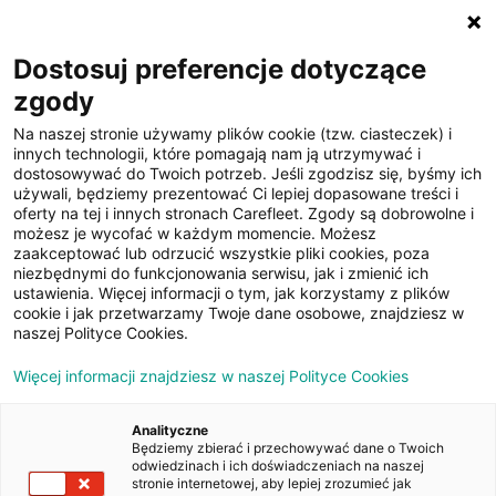
☰
Dostosuj preferencje dotyczące
zgody
Filtruj
Na naszej stronie używamy plików cookie (tzw. ciasteczek) i
Cena: malejąco
innych technologii, które pomagają nam ją utrzymywać i
dostosowywać do Twoich potrzeb. Jeśli zgodzisz się, byśmy ich
Osobowe, Kombi / Van - samochody
używali, będziemy prezentować Ci lepiej dopasowane treści i
oferty na tej i innych stronach Carefleet. Zgody są dobrowolne i
poleasingowe
możesz je wycofać w każdym momencie. Możesz
zaakceptować lub odrzucić wszystkie pliki cookies, poza
niezbędnymi do funkcjonowania serwisu, jak i zmienić ich
Niestety, nie
ustawienia. Więcej informacji o tym, jak korzystamy z plików
cookie i jak przetwarzamy Twoje dane osobowe, znajdziesz w
znaleźliśmy
naszej Polityce Cookies.
przedmiotów
Więcej informacji znajdziesz w naszej Polityce Cookies
spełniających
Analityczne
parametry
Będziemy zbierać i przechowywać dane o Twoich
odwiedzinach i ich doświadczeniach na naszej
wyszukiwania.
stronie internetowej, aby lepiej zrozumieć jak