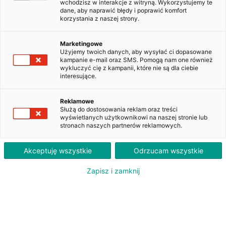
wchodzisz w interakcje z witryną. Wykorzystujemy te
Zmień swoje
dane, aby naprawić błędy i poprawić komfort
korzystania z naszej strony.
kryteria i spróbuj
Marketingowe
ponownie.
Użyjemy twoich danych, aby wysyłać ci dopasowane
kampanie e-mail oraz SMS. Pomogą nam one również
wykluczyć cię z kampanii, które nie są dla ciebie
interesujące.
Reklamowe
1
2
3
4
5
6
7
Służą do dostosowania reklam oraz treści
wyświetlanych użytkownikowi na naszej stronie lub
stronach naszych partnerów reklamowych.
Z korzyścią dla Twojego
Akceptuję wszystkie
Odrzucam wszystkie
biznesu
Informacje prawne
Zapisz i zamknij
X
Informacja o ochronie danych osobowych
Polityka cookies
Polityka cookies
Strona wykorzystuje pliki zapisywane w pamięci przeglądarki.
Ustawienia cookies
Szczegółowe informacje na temat celu ich używania oraz zmiany
ustawień plików cookies, a także ich usuwania z przeglądarki
Zasady bezpieczeństwa
internetowej, znajdują się w
Polityka cookies
.