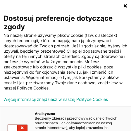
☰
Dostosuj preferencje dotyczące
zgody
Filtruj
Na naszej stronie używamy plików cookie (tzw. ciasteczek) i
Cena: malejąco
innych technologii, które pomagają nam ją utrzymywać i
dostosowywać do Twoich potrzeb. Jeśli zgodzisz się, byśmy ich
Samochody poleasingowe
używali, będziemy prezentować Ci lepiej dopasowane treści i
oferty na tej i innych stronach Carefleet. Zgody są dobrowolne i
możesz je wycofać w każdym momencie. Możesz
zaakceptować lub odrzucić wszystkie pliki cookies, poza
niezbędnymi do funkcjonowania serwisu, jak i zmienić ich
ustawienia. Więcej informacji o tym, jak korzystamy z plików
cookie i jak przetwarzamy Twoje dane osobowe, znajdziesz w
naszej Polityce Cookies.
Więcej informacji znajdziesz w naszej Polityce Cookies
Analityczne
Będziemy zbierać i przechowywać dane o Twoich
odwiedzinach i ich doświadczeniach na naszej
stronie internetowej, aby lepiej zrozumieć jak