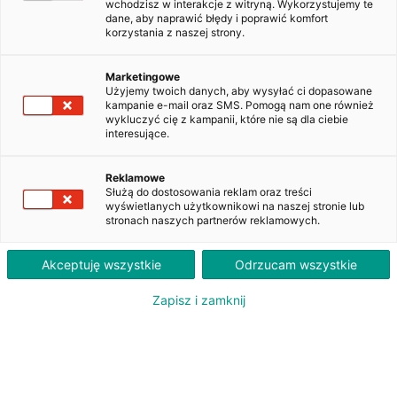
wchodzisz w interakcje z witryną. Wykorzystujemy te
dane, aby naprawić błędy i poprawić komfort
korzystania z naszej strony.
Kup teraz za:
PLN
257 200
brutto
Marketingowe
6 510
PLN
Użyjemy twoich danych, aby wysyłać ci dopasowane
brutto
kampanie e-mail oraz SMS. Pomogą nam one również
Szacowana rata leasingu
wykluczyć cię z kampanii, które nie są dla ciebie
interesujące.
Mercedes Klasa GLC 300 de 4-
Matic Avantgarde
Reklamowe
Służą do dostosowania reklam oraz treści
2025
Hybryda
30 756 km
wyświetlanych użytkownikowi na naszej stronie lub
stronach naszych partnerów reklamowych.
DX73217
Akceptuję wszystkie
Odrzucam wszystkie
Zapisz i zamknij