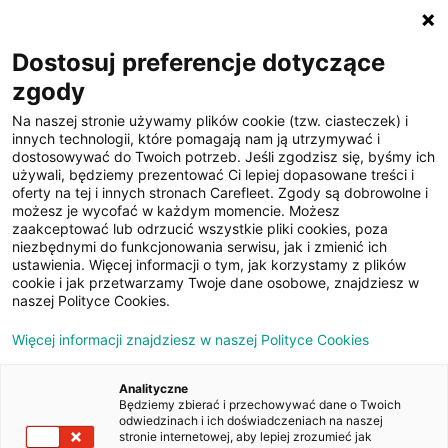
☰
Dostosuj preferencje dotyczące
zgody
Filtruj
Na naszej stronie używamy plików cookie (tzw. ciasteczek) i
Cena: malejąco
innych technologii, które pomagają nam ją utrzymywać i
dostosowywać do Twoich potrzeb. Jeśli zgodzisz się, byśmy ich
Samochody poleasingowe Renault Megane
używali, będziemy prezentować Ci lepiej dopasowane treści i
oferty na tej i innych stronach Carefleet. Zgody są dobrowolne i
możesz je wycofać w każdym momencie. Możesz
zaakceptować lub odrzucić wszystkie pliki cookies, poza
niezbędnymi do funkcjonowania serwisu, jak i zmienić ich
ustawienia. Więcej informacji o tym, jak korzystamy z plików
cookie i jak przetwarzamy Twoje dane osobowe, znajdziesz w
naszej Polityce Cookies.
Więcej informacji znajdziesz w naszej Polityce Cookies
Analityczne
Będziemy zbierać i przechowywać dane o Twoich
odwiedzinach i ich doświadczeniach na naszej
stronie internetowej, aby lepiej zrozumieć jak