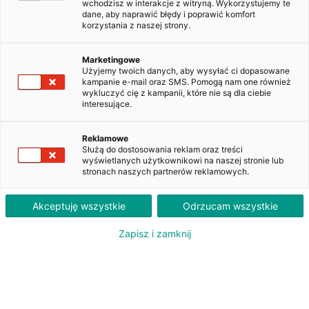
wchodzisz w interakcje z witryną. Wykorzystujemy te
dane, aby naprawić błędy i poprawić komfort
korzystania z naszej strony.
Kup teraz za:
PLN
54 800
brutto
Marketingowe
1 390
PLN
Użyjemy twoich danych, aby wysyłać ci dopasowane
brutto
kampanie e-mail oraz SMS. Pomogą nam one również
Szacowana rata leasingu
wykluczyć cię z kampanii, które nie są dla ciebie
interesujące.
Renault Megane 1.5 Blue dCi
Intens EDC
Reklamowe
Służą do dostosowania reklam oraz treści
2021
Diesel
107 728 km
wyświetlanych użytkownikowi na naszej stronie lub
stronach naszych partnerów reklamowych.
DW8RM67
Akceptuję wszystkie
Odrzucam wszystkie
Zapisz i zamknij