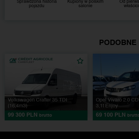
Sprawdzona historia
Kupiony w polskim
Od pierw
pojazdu
salonie
właścici
PODOBNE
Volkswagen Crafter 35 TDI
Opel Vivaro 2.0 CD
(16,4m3)
3,1t Enjoy
99 300 PLN
69 100 PLN
brutto
brutt