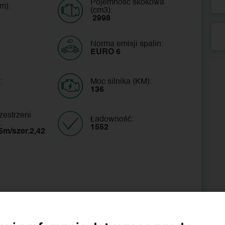
Pojemność skokowa
m):
(cm3):
 2998
Norma emisji spalin:
EURO 6
:
Moc silnika (KM):
136
zestrzeni
Ładowność:
:
1552 
5m/szer.2,42 