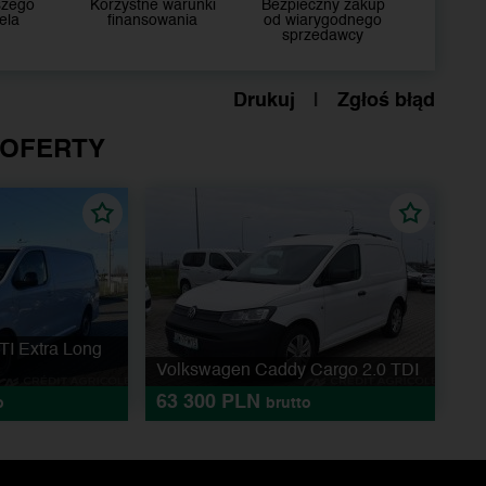
szego
Korzystne warunki
Bezpieczny zakup
ela
finansowania
od wiarygodnego
sprzedawcy
Drukuj
|
Zgłoś błąd
 OFERTY
TI Extra Long
Volkswagen Caddy Cargo 2.0 TDI
63 300 PLN
o
brutto