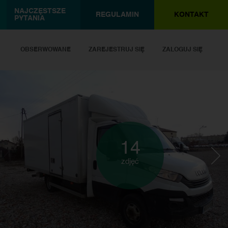
NAJCZĘSTSZE
REGULAMIN
KONTAKT
PYTANIA
OBSERWOWANE
ZAREJESTRUJ SIĘ
ZALOGUJ SIĘ
14
zdjęć