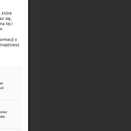
, które
z się,
a tej i
ym
ormacji o
znajdziesz
ak
wić
 oraz
dla