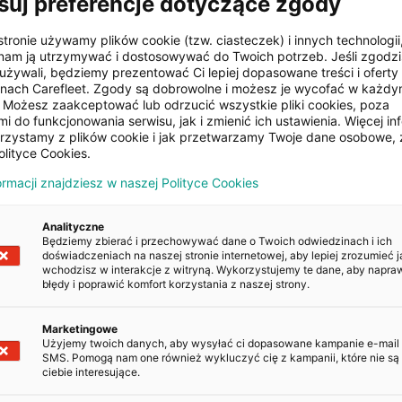
suj preferencje dotyczące zgody
stronie używamy plików cookie (tzw. ciasteczek) i innych technologii
ŻENIE
am ją utrzymywać i dostosowywać do Twoich potrzeb. Jeśli zgodzis
używali, będziemy prezentować Ci lepiej dopasowane treści i oferty n
onach Carefleet. Zgody są dobrowolne i możesz je wycofać w każd
Możesz zaakceptować lub odrzucić wszystkie pliki cookies, poza
Klimatyzacja manualna
i do funkcjonowania serwisu, jak i zmienić ich ustawienia. Więcej inf
orzystamy z plików cookie i jak przetwarzamy Twoje dane osobowe, 
olityce Cookies.
zamek
ormacji znajdziesz w naszej Polityce Cookies
Analityczne
Będziemy zbierać i przechowywać dane o Twoich odwiedzinach i ich
doświadczeniach na naszej stronie internetowej, aby lepiej zrozumieć j
wchodzisz w interakcje z witryną. Wykorzystujemy te dane, aby napra
błędy i poprawić komfort korzystania z naszej strony.
POJAZDU
Marketingowe
Kopiuj
Użyjemy twoich danych, aby wysyłać ci dopasowane kampanie e-mail
SMS. Pomogą nam one również wykluczyć cię z kampanii, które nie są 
ciebie interesujące.
Kopiuj