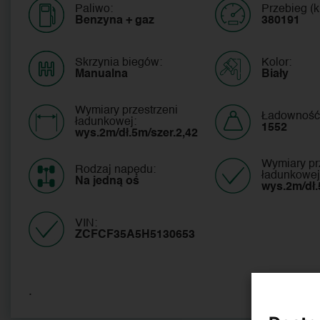
Paliwo:
Przebieg (k
Benzyna + gaz
380191
Skrzynia biegów:
Kolor:
Manualna
Biały
Wymiary przestrzeni
Ładowność
ładunkowej:
1552
wys.2m/dł.5m/szer.2,42
Wymiary pr
Rodzaj napędu:
ładunkowej
Na jedną oś
wys.2m/dł.
VIN:
ZCFCF35A5H5130653 
.