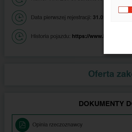
Data pierwszej rejestracji:
31.01.2017
Historia pojazdu:
https://www.historiapoj
Oferta za
DOKUMENTY D
Opinia rzeczoznawcy