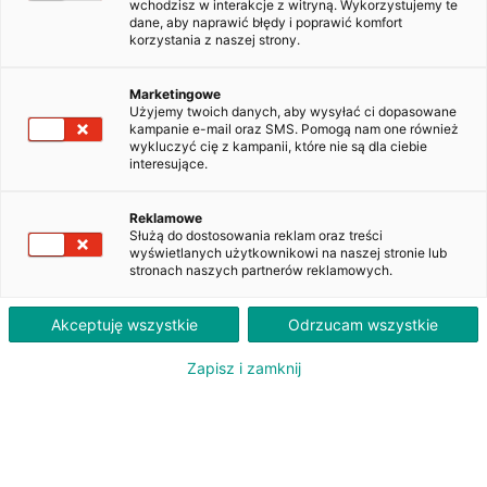
wchodzisz w interakcje z witryną. Wykorzystujemy te
dane, aby naprawić błędy i poprawić komfort
korzystania z naszej strony.
Ford Mondeo Vignale 2.0 TDCi
PowerShift
Marketingowe
WW659YA
Użyjemy twoich danych, aby wysyłać ci dopasowane
kampanie e-mail oraz SMS. Pomogą nam one również
wykluczyć cię z kampanii, które nie są dla ciebie
interesujące.
2 510
PLN
brutto/msc
Reklamowe
Służą do dostosowania reklam oraz treści
Orientacyjna wysokość raty dla wkładu własnego 20%. Szczegółowe informacje oraz
wyświetlanych użytkownikowi na naszej stronie lub
przeliczenia raty dostępne u doradcy klienta.
stronach naszych partnerów reklamowych.
ZAPYTAJ O LEASING
Akceptuję wszystkie
Odrzucam wszystkie
Zapisz i zamknij
Oferent: