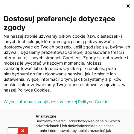
☰
Dostosuj preferencje dotyczące
zgody
Na naszej stronie używamy plików cookie (tzw. ciasteczek) i
innych technologii, które pomagają nam ją utrzymywać i
dostosowywać do Twoich potrzeb. Jeśli zgodzisz się, byśmy ich
używali, będziemy prezentować Ci lepiej dopasowane treści i
oferty na tej i innych stronach Carefleet. Zgody są dobrowolne i
22
możesz je wycofać w każdym momencie. Możesz
zaakceptować lub odrzucić wszystkie pliki cookies, poza
zdjęcia
niezbędnymi do funkcjonowania serwisu, jak i zmienić ich
ustawienia. Więcej informacji o tym, jak korzystamy z plików
cookie i jak przetwarzamy Twoje dane osobowe, znajdziesz w
naszej Polityce Cookies.
Więcej informacji znajdziesz w naszej Polityce Cookies
Analityczne
Będziemy zbierać i przechowywać dane o Twoich
Strona główna
/
Oferty
/
Ford Mondeo Vignale 2.0 TDCi
odwiedzinach i ich doświadczeniach na naszej
PowerShift
stronie internetowej, aby lepiej zrozumieć jak