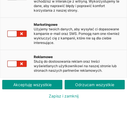
wchodzisz w interakcje z witryną. Wykorzystujemy te
dane, aby naprawić błędy i poprawić komfort
korzystania z naszej strony.
Opel Astra V 1.6 CDTI Enjoy S&S
WX4450A
Marketingowe
Użyjemy twoich danych, aby wysyłać ci dopasowane
kampanie e-mail oraz SMS. Pomogą nam one również
wykluczyć cię z kampanii, które nie są dla ciebie
1 400
interesujące.
PLN
brutto/msc
Orientacyjna wysokość raty dla wkładu własnego 20%. Szczegółowe informacje oraz
Reklamowe
przeliczenia raty dostępne u doradcy klienta.
Służą do dostosowania reklam oraz treści
wyświetlanych użytkownikowi na naszej stronie lub
stronach naszych partnerów reklamowych.
ZAPYTAJ O LEASING
Akceptuję wszystkie
Odrzucam wszystkie
Zapisz i zamknij
Oferent: