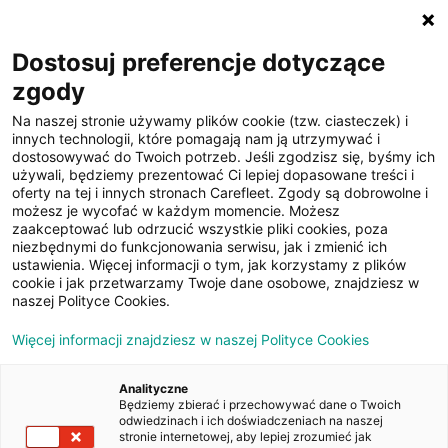
☰
Dostosuj preferencje dotyczące
zgody
Na naszej stronie używamy plików cookie (tzw. ciasteczek) i
innych technologii, które pomagają nam ją utrzymywać i
dostosowywać do Twoich potrzeb. Jeśli zgodzisz się, byśmy ich
używali, będziemy prezentować Ci lepiej dopasowane treści i
oferty na tej i innych stronach Carefleet. Zgody są dobrowolne i
16
możesz je wycofać w każdym momencie. Możesz
zaakceptować lub odrzucić wszystkie pliki cookies, poza
zdjęć
niezbędnymi do funkcjonowania serwisu, jak i zmienić ich
ustawienia. Więcej informacji o tym, jak korzystamy z plików
cookie i jak przetwarzamy Twoje dane osobowe, znajdziesz w
naszej Polityce Cookies.
Więcej informacji znajdziesz w naszej Polityce Cookies
Analityczne
Będziemy zbierać i przechowywać dane o Twoich
Strona główna
/
Oferty
/
Opel Astra V 1.6 CDTI Enjoy S&S
odwiedzinach i ich doświadczeniach na naszej
stronie internetowej, aby lepiej zrozumieć jak