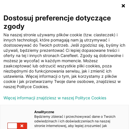
☰
Dostosuj preferencje dotyczące
zgody
Na naszej stronie używamy plików cookie (tzw. ciasteczek) i
innych technologii, które pomagają nam ją utrzymywać i
dostosowywać do Twoich potrzeb. Jeśli zgodzisz się, byśmy ich
używali, będziemy prezentować Ci lepiej dopasowane treści i
oferty na tej i innych stronach Carefleet. Zgody są dobrowolne i
21
możesz je wycofać w każdym momencie. Możesz
zaakceptować lub odrzucić wszystkie pliki cookies, poza
zdjęć
niezbędnymi do funkcjonowania serwisu, jak i zmienić ich
ustawienia. Więcej informacji o tym, jak korzystamy z plików
cookie i jak przetwarzamy Twoje dane osobowe, znajdziesz w
naszej Polityce Cookies.
Więcej informacji znajdziesz w naszej Polityce Cookies
Analityczne
Będziemy zbierać i przechowywać dane o Twoich
Strona główna
/
Oferty
/
Renault Talisman 1.6 Energy dCi Zen
odwiedzinach i ich doświadczeniach na naszej
EDC
stronie internetowej, aby lepiej zrozumieć jak