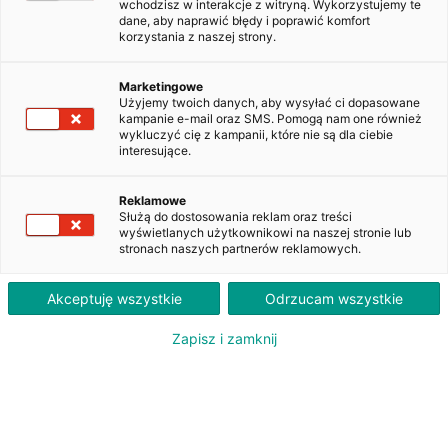
wchodzisz w interakcje z witryną. Wykorzystujemy te
dane, aby naprawić błędy i poprawić komfort
korzystania z naszej strony.
Renault Talisman 1.6 Energy dCi
Zen EDC
Marketingowe
WW984XY
Użyjemy twoich danych, aby wysyłać ci dopasowane
kampanie e-mail oraz SMS. Pomogą nam one również
wykluczyć cię z kampanii, które nie są dla ciebie
interesujące.
1 900
PLN
brutto/msc
Reklamowe
Służą do dostosowania reklam oraz treści
Orientacyjna wysokość raty dla wkładu własnego 20%. Szczegółowe informacje oraz
wyświetlanych użytkownikowi na naszej stronie lub
przeliczenia raty dostępne u doradcy klienta.
stronach naszych partnerów reklamowych.
ZAPYTAJ O LEASING
Akceptuję wszystkie
Odrzucam wszystkie
Zapisz i zamknij
Oferent: