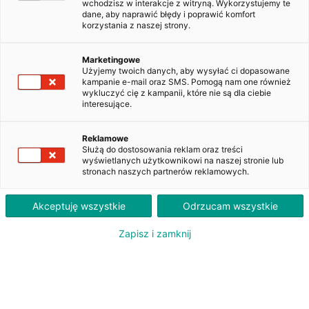
wchodzisz w interakcje z witryną. Wykorzystujemy te
dane, aby naprawić błędy i poprawić komfort
korzystania z naszej strony.
Ford Transit 310 L3H2 Ambiente
WW566YE
Marketingowe
Użyjemy twoich danych, aby wysyłać ci dopasowane
kampanie e-mail oraz SMS. Pomogą nam one również
wykluczyć cię z kampanii, które nie są dla ciebie
1 380
interesujące.
PLN
brutto/msc
Orientacyjna wysokość raty dla wkładu własnego 20%. Szczegółowe informacje oraz
Reklamowe
przeliczenia raty dostępne u doradcy klienta.
Służą do dostosowania reklam oraz treści
wyświetlanych użytkownikowi na naszej stronie lub
stronach naszych partnerów reklamowych.
ZAPYTAJ O LEASING
Akceptuję wszystkie
Odrzucam wszystkie
Zapisz i zamknij
Oferent: