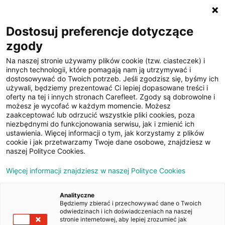
☰
Dostosuj preferencje dotyczące
zgody
Na naszej stronie używamy plików cookie (tzw. ciasteczek) i
innych technologii, które pomagają nam ją utrzymywać i
dostosowywać do Twoich potrzeb. Jeśli zgodzisz się, byśmy ich
używali, będziemy prezentować Ci lepiej dopasowane treści i
oferty na tej i innych stronach Carefleet. Zgody są dobrowolne i
15
możesz je wycofać w każdym momencie. Możesz
zaakceptować lub odrzucić wszystkie pliki cookies, poza
zdjęć
niezbędnymi do funkcjonowania serwisu, jak i zmienić ich
ustawienia. Więcej informacji o tym, jak korzystamy z plików
cookie i jak przetwarzamy Twoje dane osobowe, znajdziesz w
naszej Polityce Cookies.
Więcej informacji znajdziesz w naszej Polityce Cookies
Analityczne
Będziemy zbierać i przechowywać dane o Twoich
Strona główna
/
Oferty
/
Ford Transit 310 L3H2 Ambiente
odwiedzinach i ich doświadczeniach na naszej
stronie internetowej, aby lepiej zrozumieć jak