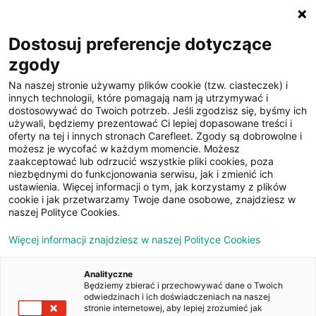
☰
Dostosuj preferencje dotyczące
zgody
Na naszej stronie używamy plików cookie (tzw. ciasteczek) i
innych technologii, które pomagają nam ją utrzymywać i
dostosowywać do Twoich potrzeb. Jeśli zgodzisz się, byśmy ich
używali, będziemy prezentować Ci lepiej dopasowane treści i
oferty na tej i innych stronach Carefleet. Zgody są dobrowolne i
19
możesz je wycofać w każdym momencie. Możesz
zaakceptować lub odrzucić wszystkie pliki cookies, poza
zdjęć
niezbędnymi do funkcjonowania serwisu, jak i zmienić ich
ustawienia. Więcej informacji o tym, jak korzystamy z plików
cookie i jak przetwarzamy Twoje dane osobowe, znajdziesz w
naszej Polityce Cookies.
Więcej informacji znajdziesz w naszej Polityce Cookies
Analityczne
Będziemy zbierać i przechowywać dane o Twoich
Strona główna
/
Oferty
/
Skoda Superb 2.0 TDI Active
odwiedzinach i ich doświadczeniach na naszej
stronie internetowej, aby lepiej zrozumieć jak