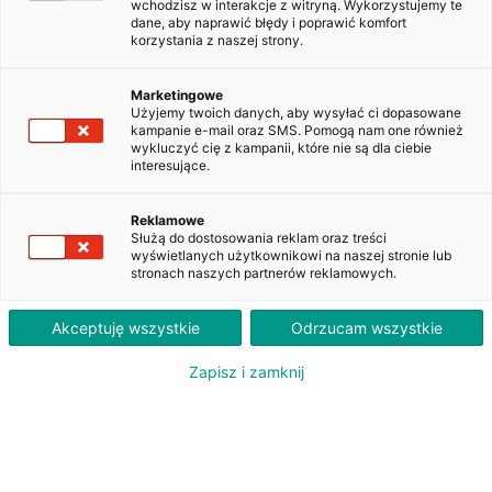
wchodzisz w interakcje z witryną. Wykorzystujemy te
dane, aby naprawić błędy i poprawić komfort
korzystania z naszej strony.
Skoda Superb 2.0 TDI Active
WW457XW
Marketingowe
Użyjemy twoich danych, aby wysyłać ci dopasowane
kampanie e-mail oraz SMS. Pomogą nam one również
wykluczyć cię z kampanii, które nie są dla ciebie
1 640
interesujące.
PLN
brutto/msc
Orientacyjna wysokość raty dla wkładu własnego 20%. Szczegółowe informacje oraz
Reklamowe
przeliczenia raty dostępne u doradcy klienta.
Służą do dostosowania reklam oraz treści
wyświetlanych użytkownikowi na naszej stronie lub
stronach naszych partnerów reklamowych.
ZAPYTAJ O LEASING
Akceptuję wszystkie
Odrzucam wszystkie
Zapisz i zamknij
Oferent: