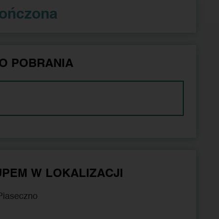
kończona
O POBRANIA
PEM W LOKALIZACJI
 Piaseczno