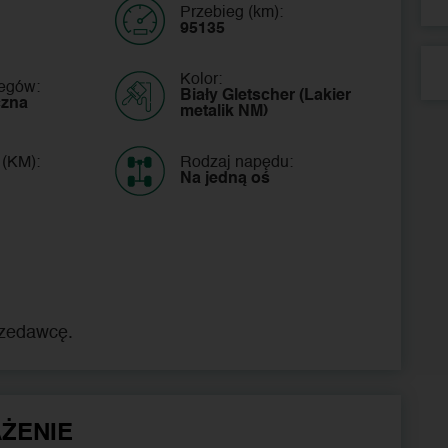
Przebieg (km):
95135
Kolor:
iegów:
Biały Gletscher (Lakier 
czna
metalik NM)
 (KM):
Rodzaj napędu:
Na jedną oś
rzedawcę.
ŻENIE