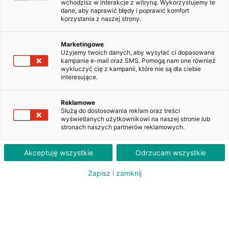
wchodzisz w interakcje z witryną. Wykorzystujemy te
dane, aby naprawić błędy i poprawić komfort
korzystania z naszej strony.
Kia Optima 1.7 CRDI L DCT
DW5V374
Marketingowe
Użyjemy twoich danych, aby wysyłać ci dopasowane
kampanie e-mail oraz SMS. Pomogą nam one również
wykluczyć cię z kampanii, które nie są dla ciebie
1 900
interesujące.
PLN
brutto/msc
Orientacyjna wysokość raty dla wkładu własnego 20%. Szczegółowe informacje oraz
Reklamowe
przeliczenia raty dostępne u doradcy klienta.
Służą do dostosowania reklam oraz treści
wyświetlanych użytkownikowi na naszej stronie lub
stronach naszych partnerów reklamowych.
ZAPYTAJ O LEASING
Akceptuję wszystkie
Odrzucam wszystkie
Zapisz i zamknij
Oferent: