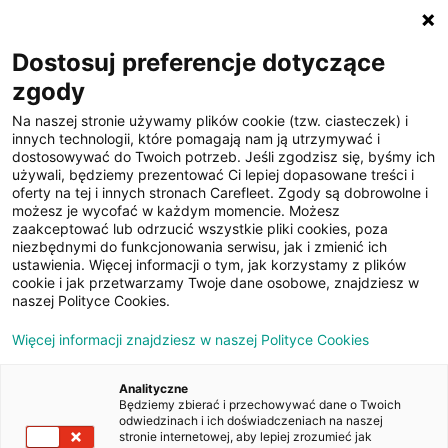
☰
Dostosuj preferencje dotyczące
zgody
Na naszej stronie używamy plików cookie (tzw. ciasteczek) i
innych technologii, które pomagają nam ją utrzymywać i
dostosowywać do Twoich potrzeb. Jeśli zgodzisz się, byśmy ich
używali, będziemy prezentować Ci lepiej dopasowane treści i
oferty na tej i innych stronach Carefleet. Zgody są dobrowolne i
39
możesz je wycofać w każdym momencie. Możesz
zaakceptować lub odrzucić wszystkie pliki cookies, poza
zdjęć
niezbędnymi do funkcjonowania serwisu, jak i zmienić ich
ustawienia. Więcej informacji o tym, jak korzystamy z plików
cookie i jak przetwarzamy Twoje dane osobowe, znajdziesz w
naszej Polityce Cookies.
Więcej informacji znajdziesz w naszej Polityce Cookies
Analityczne
Będziemy zbierać i przechowywać dane o Twoich
Strona główna
/
Oferty
/
Kia Optima 1.7 CRDI L DCT
odwiedzinach i ich doświadczeniach na naszej
stronie internetowej, aby lepiej zrozumieć jak