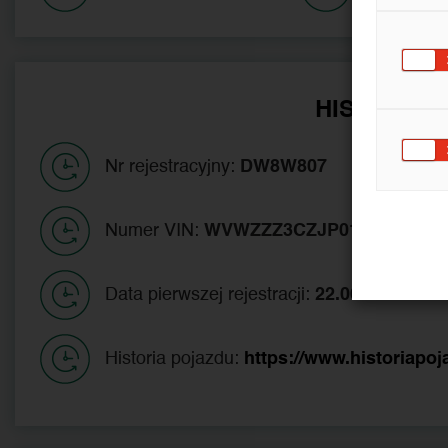
HISTORIA 
Nr rejestracyjny:
DW8W807
Numer VIN:
WVWZZZ3CZJP018881
Data pierwszej rejestracji:
22.06.2018
Historia pojazdu:
https://www.historiapoj