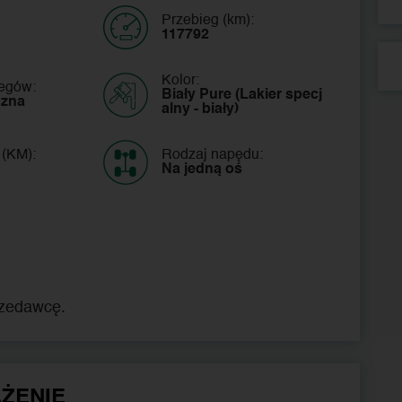
Przebieg (km):
117792
Kolor:
iegów:
Biały Pure (Lakier specj
czna
alny - biały)
 (KM):
Rodzaj napędu:
Na jedną oś
rzedawcę.
ŻENIE