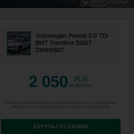
Volkswagen Passat 2.0 TDI
BMT Trendline DSG7
DW8W807
2 050
PLN
brutto/msc
Orientacyjna wysokość raty dla wkładu własnego 20%. Szczegółowe
informacje oraz przeliczenia raty dostępne u doradcy klienta.
ZAPYTAJ O LEASING