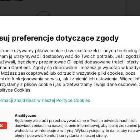
ESP
suj preferencje dotyczące zgody
Czujniki parkowania
szczu
tylne
stronie używamy plików cookie (tzw. ciasteczek) i innych technologii
am ją utrzymywać i dostosowywać do Twoich potrzeb. Jeśli zgodzis
używali, będziemy prezentować Ci lepiej dopasowane treści i oferty n
Nawigacja satelitarna
onach Carefleet. Zgody są dobrowolne i możesz je wycofać w każd
Możesz zaakceptować lub odrzucić wszystkie pliki cookies, poza
i do funkcjonowania serwisu, jak i zmienić ich ustawienia. Więcej inf
orzystamy z plików cookie i jak przetwarzamy Twoje dane osobowe, 
e szyby
Komputer pokładowy
olityce Cookies.
ormacji znajdziesz w naszej Polityce Cookies
zamek
Światła przeciwmgielne
Analityczne
Będziemy zbierać i przechowywać dane o Twoich odwiedzinach i ich
doświadczeniach na naszej stronie internetowej, aby lepiej zrozumieć j
wchodzisz w interakcje z witryną. Wykorzystujemy te dane, aby napra
błędy i poprawić komfort korzystania z naszej strony.
kran