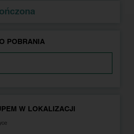
kończona
O POBRANIA
PEM W LOKALIZACJI
yce