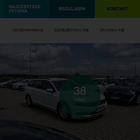
NAJCZĘSTSZE
REGULAMIN
KONTAKT
PYTANIA
OBSERWOWANE
ZAREJESTRUJ SIĘ
ZALOGUJ SIĘ
38
zdjęć