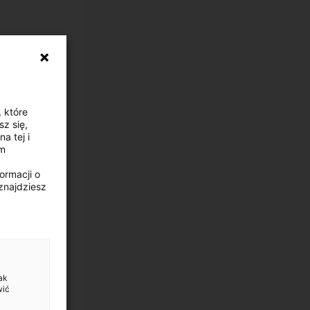
, które
z się,
a tej i
ym
ormacji o
znajdziesz
ak
wić