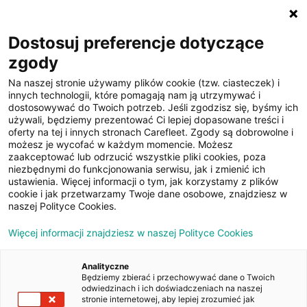
☰
Dostosuj preferencje dotyczące
zgody
Na naszej stronie używamy plików cookie (tzw. ciasteczek) i
innych technologii, które pomagają nam ją utrzymywać i
dostosowywać do Twoich potrzeb. Jeśli zgodzisz się, byśmy ich
używali, będziemy prezentować Ci lepiej dopasowane treści i
oferty na tej i innych stronach Carefleet. Zgody są dobrowolne i
23
możesz je wycofać w każdym momencie. Możesz
zaakceptować lub odrzucić wszystkie pliki cookies, poza
zdjęcia
niezbędnymi do funkcjonowania serwisu, jak i zmienić ich
ustawienia. Więcej informacji o tym, jak korzystamy z plików
cookie i jak przetwarzamy Twoje dane osobowe, znajdziesz w
naszej Polityce Cookies.
Więcej informacji znajdziesz w naszej Polityce Cookies
Analityczne
Będziemy zbierać i przechowywać dane o Twoich
Strona główna
/
Oferty
/
Skoda Octavia 2.0 TDI Ambition DSG
odwiedzinach i ich doświadczeniach na naszej
stronie internetowej, aby lepiej zrozumieć jak