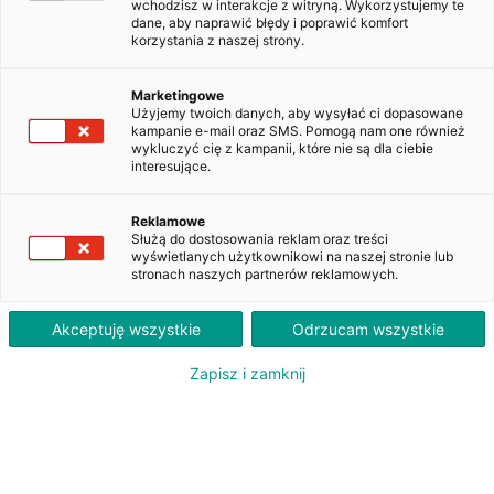
wchodzisz w interakcje z witryną. Wykorzystujemy te
dane, aby naprawić błędy i poprawić komfort
korzystania z naszej strony.
Skoda Octavia 2.0 TDI Ambition
DSG
WW914YG
Marketingowe
Użyjemy twoich danych, aby wysyłać ci dopasowane
kampanie e-mail oraz SMS. Pomogą nam one również
wykluczyć cię z kampanii, które nie są dla ciebie
interesujące.
1 770
PLN
brutto/msc
Reklamowe
Orientacyjna wysokość raty dla wkładu własnego 20%. Szczegółowe informacje oraz
Służą do dostosowania reklam oraz treści
przeliczenia raty dostępne u doradcy klienta.
wyświetlanych użytkownikowi na naszej stronie lub
stronach naszych partnerów reklamowych.
ZAPYTAJ O LEASING
Akceptuję wszystkie
Odrzucam wszystkie
Zapisz i zamknij
Oferent: