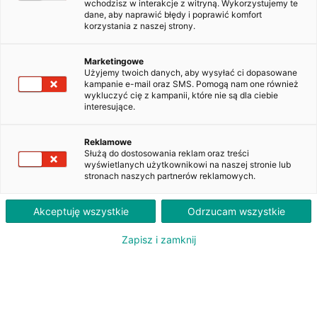
wchodzisz w interakcje z witryną. Wykorzystujemy te
dane, aby naprawić błędy i poprawić komfort
korzystania z naszej strony.
Skoda Octavia 2.0 TDI Ambition
DSG
WW329YG
Marketingowe
Użyjemy twoich danych, aby wysyłać ci dopasowane
kampanie e-mail oraz SMS. Pomogą nam one również
wykluczyć cię z kampanii, które nie są dla ciebie
interesujące.
1 700
PLN
brutto/msc
Reklamowe
Orientacyjna wysokość raty dla wkładu własnego 20%. Szczegółowe informacje oraz
Służą do dostosowania reklam oraz treści
przeliczenia raty dostępne u doradcy klienta.
wyświetlanych użytkownikowi na naszej stronie lub
stronach naszych partnerów reklamowych.
ZAPYTAJ O LEASING
Akceptuję wszystkie
Odrzucam wszystkie
Zapisz i zamknij
Oferent: