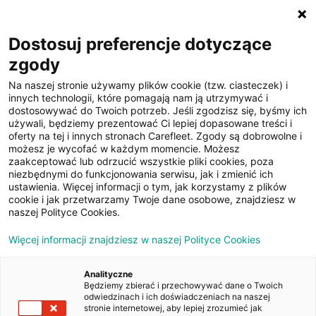
☰
Dostosuj preferencje dotyczące
zgody
Na naszej stronie używamy plików cookie (tzw. ciasteczek) i
innych technologii, które pomagają nam ją utrzymywać i
dostosowywać do Twoich potrzeb. Jeśli zgodzisz się, byśmy ich
używali, będziemy prezentować Ci lepiej dopasowane treści i
oferty na tej i innych stronach Carefleet. Zgody są dobrowolne i
23
możesz je wycofać w każdym momencie. Możesz
zaakceptować lub odrzucić wszystkie pliki cookies, poza
zdjęcia
niezbędnymi do funkcjonowania serwisu, jak i zmienić ich
ustawienia. Więcej informacji o tym, jak korzystamy z plików
cookie i jak przetwarzamy Twoje dane osobowe, znajdziesz w
naszej Polityce Cookies.
Więcej informacji znajdziesz w naszej Polityce Cookies
Analityczne
Będziemy zbierać i przechowywać dane o Twoich
Strona główna
/
Oferty
/
Skoda Octavia 2.0 TDI Ambition DSG
odwiedzinach i ich doświadczeniach na naszej
stronie internetowej, aby lepiej zrozumieć jak