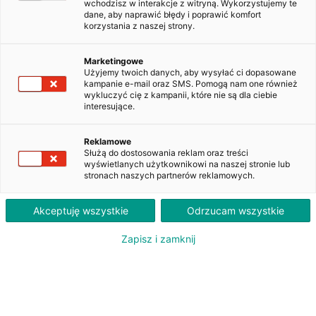
wchodzisz w interakcje z witryną. Wykorzystujemy te
dane, aby naprawić błędy i poprawić komfort
korzystania z naszej strony.
Skoda Fabia Fabia Ambition 1,4
TDI 55 kW (75 KM) 5-biegowa
Marketingowe
manualna Start- Stop
Użyjemy twoich danych, aby wysyłać ci dopasowane
kampanie e-mail oraz SMS. Pomogą nam one również
DW3S574
wykluczyć cię z kampanii, które nie są dla ciebie
interesujące.
760
Reklamowe
PLN
Służą do dostosowania reklam oraz treści
brutto/msc
wyświetlanych użytkownikowi na naszej stronie lub
Orientacyjna wysokość raty dla wkładu własnego 20%. Szczegółowe informacje oraz
stronach naszych partnerów reklamowych.
przeliczenia raty dostępne u doradcy klienta.
ZAPYTAJ O LEASING
Akceptuję wszystkie
Odrzucam wszystkie
Zapisz i zamknij
Oferent: