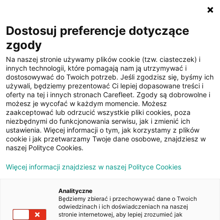
☰
Dostosuj preferencje dotyczące
zgody
Na naszej stronie używamy plików cookie (tzw. ciasteczek) i
innych technologii, które pomagają nam ją utrzymywać i
dostosowywać do Twoich potrzeb. Jeśli zgodzisz się, byśmy ich
używali, będziemy prezentować Ci lepiej dopasowane treści i
oferty na tej i innych stronach Carefleet. Zgody są dobrowolne i
19
możesz je wycofać w każdym momencie. Możesz
zaakceptować lub odrzucić wszystkie pliki cookies, poza
zdjęć
niezbędnymi do funkcjonowania serwisu, jak i zmienić ich
ustawienia. Więcej informacji o tym, jak korzystamy z plików
cookie i jak przetwarzamy Twoje dane osobowe, znajdziesz w
naszej Polityce Cookies.
Więcej informacji znajdziesz w naszej Polityce Cookies
Analityczne
Będziemy zbierać i przechowywać dane o Twoich
Strona główna
/
Oferty
/
Skoda Fabia Fabia Ambition 1,4 TDI 55
odwiedzinach i ich doświadczeniach na naszej
kW (75 KM) 5-biegowa manualna Start- Stop
stronie internetowej, aby lepiej zrozumieć jak