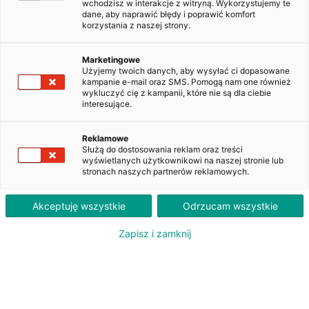
wchodzisz w interakcje z witryną. Wykorzystujemy te
dane, aby naprawić błędy i poprawić komfort
korzystania z naszej strony.
Skoda Fabia 1.4 TDI Ambition
WW829XV
Marketingowe
Użyjemy twoich danych, aby wysyłać ci dopasowane
kampanie e-mail oraz SMS. Pomogą nam one również
wykluczyć cię z kampanii, które nie są dla ciebie
820
interesujące.
PLN
brutto/msc
Orientacyjna wysokość raty dla wkładu własnego 20%. Szczegółowe informacje oraz
Reklamowe
przeliczenia raty dostępne u doradcy klienta.
Służą do dostosowania reklam oraz treści
wyświetlanych użytkownikowi na naszej stronie lub
stronach naszych partnerów reklamowych.
ZAPYTAJ O LEASING
Akceptuję wszystkie
Odrzucam wszystkie
Zapisz i zamknij
Oferent: