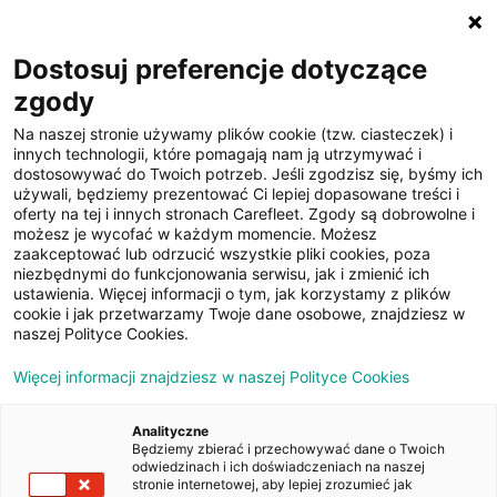
☰
Dostosuj preferencje dotyczące
zgody
Na naszej stronie używamy plików cookie (tzw. ciasteczek) i
innych technologii, które pomagają nam ją utrzymywać i
dostosowywać do Twoich potrzeb. Jeśli zgodzisz się, byśmy ich
używali, będziemy prezentować Ci lepiej dopasowane treści i
oferty na tej i innych stronach Carefleet. Zgody są dobrowolne i
17
możesz je wycofać w każdym momencie. Możesz
zaakceptować lub odrzucić wszystkie pliki cookies, poza
zdjęć
niezbędnymi do funkcjonowania serwisu, jak i zmienić ich
ustawienia. Więcej informacji o tym, jak korzystamy z plików
cookie i jak przetwarzamy Twoje dane osobowe, znajdziesz w
naszej Polityce Cookies.
Więcej informacji znajdziesz w naszej Polityce Cookies
Analityczne
Będziemy zbierać i przechowywać dane o Twoich
Strona główna
/
Oferty
/
Skoda Fabia 1.4 TDI Ambition
odwiedzinach i ich doświadczeniach na naszej
stronie internetowej, aby lepiej zrozumieć jak