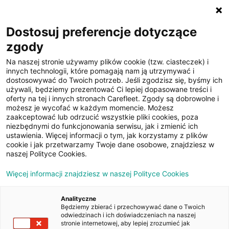
☰
Dostosuj preferencje dotyczące
zgody
Na naszej stronie używamy plików cookie (tzw. ciasteczek) i
innych technologii, które pomagają nam ją utrzymywać i
dostosowywać do Twoich potrzeb. Jeśli zgodzisz się, byśmy ich
używali, będziemy prezentować Ci lepiej dopasowane treści i
oferty na tej i innych stronach Carefleet. Zgody są dobrowolne i
14
możesz je wycofać w każdym momencie. Możesz
zaakceptować lub odrzucić wszystkie pliki cookies, poza
zdjęć
niezbędnymi do funkcjonowania serwisu, jak i zmienić ich
ustawienia. Więcej informacji o tym, jak korzystamy z plików
cookie i jak przetwarzamy Twoje dane osobowe, znajdziesz w
naszej Polityce Cookies.
Więcej informacji znajdziesz w naszej Polityce Cookies
Analityczne
Będziemy zbierać i przechowywać dane o Twoich
Strona główna
/
Oferty
/
Ford Focus 1.5 TDCi Trend
odwiedzinach i ich doświadczeniach na naszej
stronie internetowej, aby lepiej zrozumieć jak