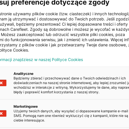
suj preferencje dotyczące zgody
Kierownica
stronie używamy plików cookie (tzw. ciasteczek) i innych technologii
pokładowy
wielofunkcyjna
am ją utrzymywać i dostosowywać do Twoich potrzeb. Jeśli zgodzis
używali, będziemy prezentować Ci lepiej dopasowane treści i oferty n
onach Carefleet. Zgody są dobrowolne i możesz je wycofać w każd
Możesz zaakceptować lub odrzucić wszystkie pliki cookies, poza
zamek
i do funkcjonowania serwisu, jak i zmienić ich ustawienia. Więcej inf
orzystamy z plików cookie i jak przetwarzamy Twoje dane osobowe, 
olityce Cookies.
ormacji znajdziesz w naszej Polityce Cookies
POJAZDU
Analityczne
Będziemy zbierać i przechowywać dane o Twoich odwiedzinach i ich
doświadczeniach na naszej stronie internetowej, aby lepiej zrozumieć j
wchodzisz w interakcje z witryną. Wykorzystujemy te dane, aby napra
Kopiuj
błędy i poprawić komfort korzystania z naszej strony.
Kopiuj
Marketingowe
Użyjemy twoich danych, aby wysyłać ci dopasowane kampanie e-mail
SMS. Pomogą nam one również wykluczyć cię z kampanii, które nie są 
ciebie interesujące.
Kopiuj