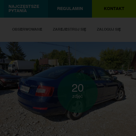
NAJCZĘSTSZE
REGULAMIN
KONTAKT
PYTANIA
OBSERWOWANE
ZAREJESTRUJ SIĘ
ZALOGUJ SIĘ
20
zdjęć