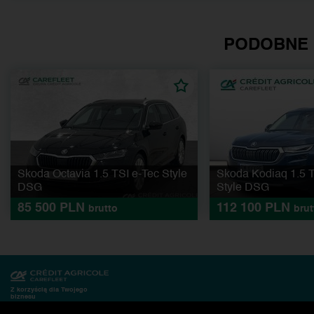
PODOBNE
Skoda Octavia 1.5 TSI e-Tec Style
Skoda Kodiaq 1.5 
DSG
Style DSG
85 500 PLN
112 100 PLN
brutto
brut
Z korzyścią dla Twojego
biznesu