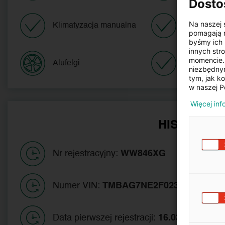
Dosto
Na naszej 
Klimatyzacja manualna
Komputer 
pomagają n
byśmy ich 
innych str
momencie. 
Alufelgi
Centralny 
niezbędnym
tym, jak k
w naszej P
Więcej inf
HISTORIA 
Nr rejestracyjny:
WW846XG
Numer VIN:
TMBAG7NE2F0231570
Data pierwszej rejestracji:
16.03.2016