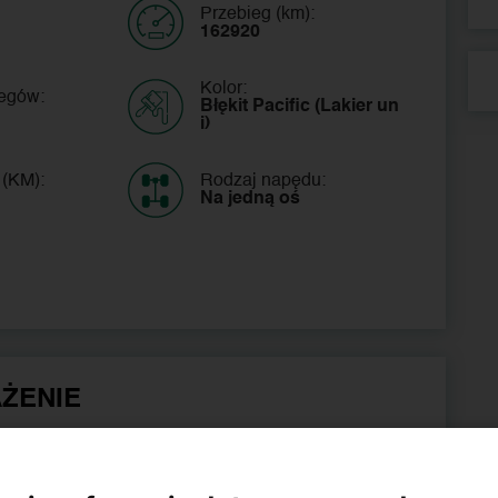
Przebieg (km):
162920
Kolor:
iegów:
Błękit Pacific (Lakier un
i)
 (KM):
Rodzaj napędu:
Na jedną oś
ŻENIE
Czujniki parkowania
tylne