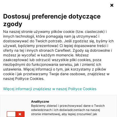
☰
Dostosuj preferencje dotyczące
zgody
Na naszej stronie używamy plików cookie (tzw. ciasteczek) i
innych technologii, które pomagają nam ją utrzymywać i
dostosowywać do Twoich potrzeb. Jeśli zgodzisz się, byśmy ich
używali, będziemy prezentować Ci lepiej dopasowane treści i
oferty na tej i innych stronach Carefleet. Zgody są dobrowolne i
14
możesz je wycofać w każdym momencie. Możesz
zaakceptować lub odrzucić wszystkie pliki cookies, poza
zdjęć
niezbędnymi do funkcjonowania serwisu, jak i zmienić ich
ustawienia. Więcej informacji o tym, jak korzystamy z plików
cookie i jak przetwarzamy Twoje dane osobowe, znajdziesz w
naszej Polityce Cookies.
Więcej informacji znajdziesz w naszej Polityce Cookies
Analityczne
Będziemy zbierać i przechowywać dane o Twoich
Strona główna
/
Oferty
/
Skoda Octavia 1.6 TDI Ambition
odwiedzinach i ich doświadczeniach na naszej
stronie internetowej, aby lepiej zrozumieć jak