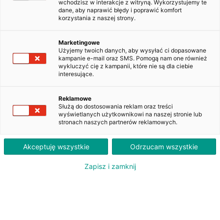
wchodzisz w interakcje z witryną. Wykorzystujemy te
dane, aby naprawić błędy i poprawić komfort
korzystania z naszej strony.
Skoda Octavia 1.6 TDI Ambition
WW164XT
Marketingowe
Użyjemy twoich danych, aby wysyłać ci dopasowane
kampanie e-mail oraz SMS. Pomogą nam one również
wykluczyć cię z kampanii, które nie są dla ciebie
1 230
interesujące.
PLN
brutto/msc
Orientacyjna wysokość raty dla wkładu własnego 20%. Szczegółowe informacje oraz
Reklamowe
przeliczenia raty dostępne u doradcy klienta.
Służą do dostosowania reklam oraz treści
wyświetlanych użytkownikowi na naszej stronie lub
stronach naszych partnerów reklamowych.
ZAPYTAJ O LEASING
Akceptuję wszystkie
Odrzucam wszystkie
Zapisz i zamknij
Oferent: