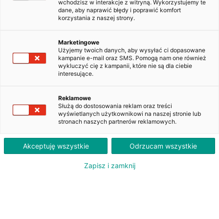
wchodzisz w interakcje z witryną. Wykorzystujemy te
dane, aby naprawić błędy i poprawić komfort
korzystania z naszej strony.
Ford Mondeo 2.0 TDCi Ambiente
WW624XS
Marketingowe
Użyjemy twoich danych, aby wysyłać ci dopasowane
kampanie e-mail oraz SMS. Pomogą nam one również
wykluczyć cię z kampanii, które nie są dla ciebie
1 240
interesujące.
PLN
brutto/msc
Orientacyjna wysokość raty dla wkładu własnego 20%. Szczegółowe informacje oraz
Reklamowe
przeliczenia raty dostępne u doradcy klienta.
Służą do dostosowania reklam oraz treści
wyświetlanych użytkownikowi na naszej stronie lub
stronach naszych partnerów reklamowych.
ZAPYTAJ O LEASING
Akceptuję wszystkie
Odrzucam wszystkie
Zapisz i zamknij
Oferent: