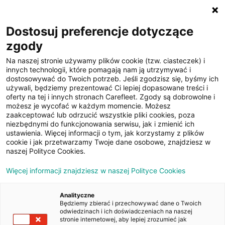
☰
Dostosuj preferencje dotyczące
zgody
Na naszej stronie używamy plików cookie (tzw. ciasteczek) i
innych technologii, które pomagają nam ją utrzymywać i
dostosowywać do Twoich potrzeb. Jeśli zgodzisz się, byśmy ich
używali, będziemy prezentować Ci lepiej dopasowane treści i
oferty na tej i innych stronach Carefleet. Zgody są dobrowolne i
14
możesz je wycofać w każdym momencie. Możesz
zaakceptować lub odrzucić wszystkie pliki cookies, poza
zdjęć
niezbędnymi do funkcjonowania serwisu, jak i zmienić ich
ustawienia. Więcej informacji o tym, jak korzystamy z plików
cookie i jak przetwarzamy Twoje dane osobowe, znajdziesz w
naszej Polityce Cookies.
Więcej informacji znajdziesz w naszej Polityce Cookies
Analityczne
Będziemy zbierać i przechowywać dane o Twoich
Strona główna
/
Oferty
/
Ford Mondeo 2.0 TDCi Ambiente
odwiedzinach i ich doświadczeniach na naszej
stronie internetowej, aby lepiej zrozumieć jak