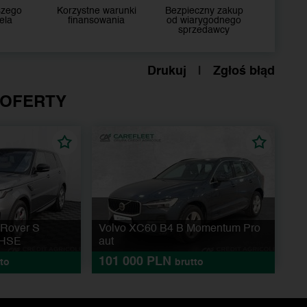
szego
Korzystne warunki
Bezpieczny zakup
ela
finansowania
od wiarygodnego
sprzedawcy
Drukuj
|
Zgłoś błąd
 OFERTY
 Rover S
Volvo XC60 B4 B Momentum Pro
 HSE
aut
101 000 PLN
to
brutto