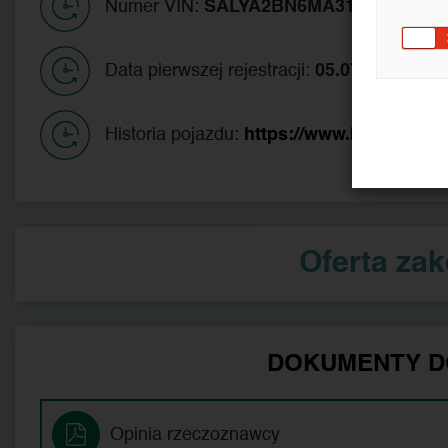
Numer VIN:
SALYA2BN6MA317875
Data pierwszej rejestracji:
05.07.2021
Historia pojazdu:
https://www.historiapoj
Oferta za
DOKUMENTY D
Opinia rzeczoznawcy