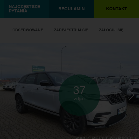
NAJCZĘSTSZE
REGULAMIN
KONTAKT
PYTANIA
OBSERWOWANE
ZAREJESTRUJ SIĘ
ZALOGUJ SIĘ
37
zdjęć