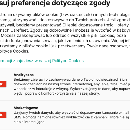
suj preferencje dotyczące zgody
stronie używamy plików cookie (tzw. ciasteczek) i innych technologii
Kierownica
pokładowy
am ją utrzymywać i dostosowywać do Twoich potrzeb. Jeśli zgodzis
wielofunkcyjna
używali, będziemy prezentować Ci lepiej dopasowane treści i oferty n
onach Carefleet. Zgody są dobrowolne i możesz je wycofać w każd
Możesz zaakceptować lub odrzucić wszystkie pliki cookies, poza
D
Alufelgi
i do funkcjonowania serwisu, jak i zmienić ich ustawienia. Więcej inf
orzystamy z plików cookie i jak przetwarzamy Twoje dane osobowe, 
olityce Cookies.
e ustawiany
Elektrycznie ustawiany
ormacji znajdziesz w naszej Polityce Cookies
wcy
fotel pasażera
Analityczne
Będziemy zbierać i przechowywać dane o Twoich odwiedzinach i ich
doświadczeniach na naszej stronie internetowej, aby lepiej zrozumieć j
wchodzisz w interakcje z witryną. Wykorzystujemy te dane, aby napra
błędy i poprawić komfort korzystania z naszej strony.
POJAZDU
Marketingowe
Użyjemy twoich danych, aby wysyłać ci dopasowane kampanie e-mail
Kopiuj
SMS. Pomogą nam one również wykluczyć cię z kampanii, które nie są 
ciebie interesujące.