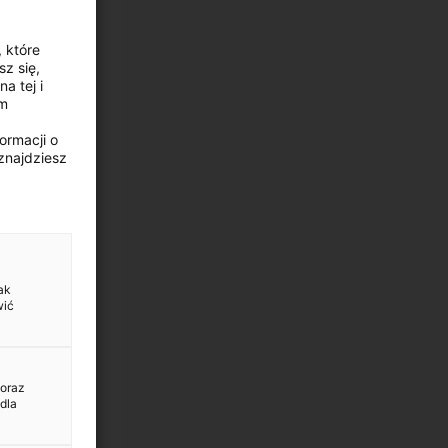
, które
z się,
a tej i
ym
ormacji o
znajdziesz
ak
wić
 oraz
dla