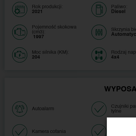
Rok produkcji:
Paliwo:
2021
Diesel
Pojemność skokowa
Skrzynia b
(cm3):
Automaty
 1997
Moc silnika (KM):
Rodzaj nap
204
4x4
WYPOSA
Czujniki p
Autoalarm
tylne
Kamera cofania
Tempomat 