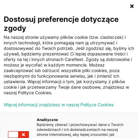
☰
Dostosuj preferencje dotyczące
zgody
Na naszej stronie używamy plików cookie (tzw. ciasteczek) i
innych technologii, które pomagają nam ją utrzymywać i
dostosowywać do Twoich potrzeb. Jeśli zgodzisz się, byśmy ich
używali, będziemy prezentować Ci lepiej dopasowane treści i
oferty na tej i innych stronach Carefleet. Zgody są dobrowolne i
14
możesz je wycofać w każdym momencie. Możesz
zaakceptować lub odrzucić wszystkie pliki cookies, poza
zdjęć
niezbędnymi do funkcjonowania serwisu, jak i zmienić ich
ustawienia. Więcej informacji o tym, jak korzystamy z plików
cookie i jak przetwarzamy Twoje dane osobowe, znajdziesz w
naszej Polityce Cookies.
Więcej informacji znajdziesz w naszej Polityce Cookies
Analityczne
Będziemy zbierać i przechowywać dane o Twoich
Strona główna
/
Oferty
/
Opel Insignia 2.0 CDTI Edition S&S
odwiedzinach i ich doświadczeniach na naszej
stronie internetowej, aby lepiej zrozumieć jak