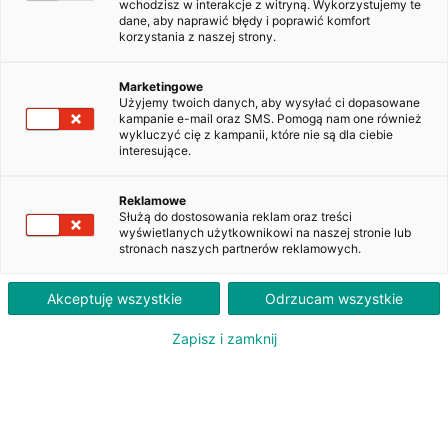
wchodzisz w interakcje z witryną. Wykorzystujemy te
dane, aby naprawić błędy i poprawić komfort
korzystania z naszej strony.
Opel Insignia 2.0 CDTI Edition S&S
WW029XT
Marketingowe
Użyjemy twoich danych, aby wysyłać ci dopasowane
kampanie e-mail oraz SMS. Pomogą nam one również
wykluczyć cię z kampanii, które nie są dla ciebie
1 370
interesujące.
PLN
brutto/msc
Orientacyjna wysokość raty dla wkładu własnego 20%. Szczegółowe informacje oraz
Reklamowe
przeliczenia raty dostępne u doradcy klienta.
Służą do dostosowania reklam oraz treści
wyświetlanych użytkownikowi na naszej stronie lub
stronach naszych partnerów reklamowych.
ZAPYTAJ O LEASING
Akceptuję wszystkie
Odrzucam wszystkie
Zapisz i zamknij
Oferent: