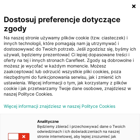
☰
Dostosuj preferencje dotyczące
zgody
Na naszej stronie używamy plików cookie (tzw. ciasteczek) i
innych technologii, które pomagają nam ją utrzymywać i
dostosowywać do Twoich potrzeb. Jeśli zgodzisz się, byśmy ich
używali, będziemy prezentować Ci lepiej dopasowane treści i
oferty na tej i innych stronach Carefleet. Zgody są dobrowolne i
15
możesz je wycofać w każdym momencie. Możesz
zaakceptować lub odrzucić wszystkie pliki cookies, poza
zdjęć
niezbędnymi do funkcjonowania serwisu, jak i zmienić ich
ustawienia. Więcej informacji o tym, jak korzystamy z plików
cookie i jak przetwarzamy Twoje dane osobowe, znajdziesz w
naszej Polityce Cookies.
Więcej informacji znajdziesz w naszej Polityce Cookies
Analityczne
Będziemy zbierać i przechowywać dane o Twoich
Strona główna
/
Oferty
/
DAF XF 480 FT SSC KLIMA
odwiedzinach i ich doświadczeniach na naszej
stronie internetowej, aby lepiej zrozumieć jak