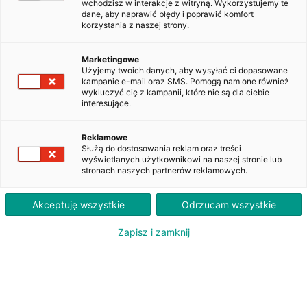
ZAKUP
LEASING
wchodzisz w interakcje z witryną. Wykorzystujemy te
EUR
36 230
dane, aby naprawić błędy i poprawić komfort
netto
korzystania z naszej strony.
Marketingowe
Użyjemy twoich danych, aby wysyłać ci dopasowane
DAF XF 480 FT SSC KLIMA
kampanie e-mail oraz SMS. Pomogą nam one również
NO7457Y
wykluczyć cię z kampanii, które nie są dla ciebie
interesujące.
Reklamowe
Dodaj do obserwowanych
Służą do dostosowania reklam oraz treści
wyświetlanych użytkownikowi na naszej stronie lub
stronach naszych partnerów reklamowych.
Akceptuję wszystkie
Odrzucam wszystkie
Oferent:
Zapisz i zamknij