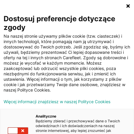
☰
Dostosuj preferencje dotyczące
zgody
Na naszej stronie używamy plików cookie (tzw. ciasteczek) i
innych technologii, które pomagają nam ją utrzymywać i
dostosowywać do Twoich potrzeb. Jeśli zgodzisz się, byśmy ich
używali, będziemy prezentować Ci lepiej dopasowane treści i
oferty na tej i innych stronach Carefleet. Zgody są dobrowolne i
29
możesz je wycofać w każdym momencie. Możesz
zaakceptować lub odrzucić wszystkie pliki cookies, poza
zdjęć
niezbędnymi do funkcjonowania serwisu, jak i zmienić ich
ustawienia. Więcej informacji o tym, jak korzystamy z plików
cookie i jak przetwarzamy Twoje dane osobowe, znajdziesz w
naszej Polityce Cookies.
Więcej informacji znajdziesz w naszej Polityce Cookies
Analityczne
Będziemy zbierać i przechowywać dane o Twoich
Strona główna
/
Oferty
/
Volvo V90 B4 D Momentum Pro aut
odwiedzinach i ich doświadczeniach na naszej
stronie internetowej, aby lepiej zrozumieć jak