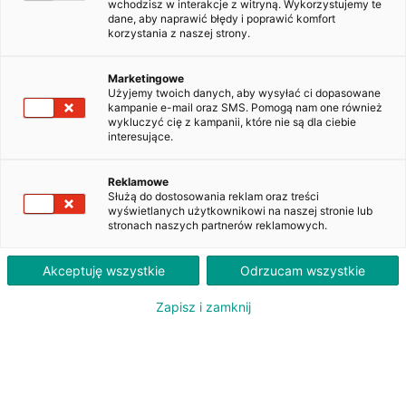
wchodzisz w interakcje z witryną. Wykorzystujemy te
dane, aby naprawić błędy i poprawić komfort
korzystania z naszej strony.
Volvo V90 B4 D Momentum Pro aut
WND6002A
Marketingowe
Użyjemy twoich danych, aby wysyłać ci dopasowane
kampanie e-mail oraz SMS. Pomogą nam one również
wykluczyć cię z kampanii, które nie są dla ciebie
3 020
interesujące.
PLN
brutto/msc
Orientacyjna wysokość raty dla wkładu własnego 20%. Szczegółowe informacje oraz
Reklamowe
przeliczenia raty dostępne u doradcy klienta.
Służą do dostosowania reklam oraz treści
wyświetlanych użytkownikowi na naszej stronie lub
stronach naszych partnerów reklamowych.
ZAPYTAJ O LEASING
Akceptuję wszystkie
Odrzucam wszystkie
Zapisz i zamknij
Oferent: