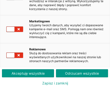
wchodzisz w interakcje z witryną. Wykorzystujemy te
dane, aby naprawić błędy i poprawić komfort
korzystania z naszej strony.
Skoda Superb 2.0 TDI SCR
Ambition DSG
Marketingowe
PO3PX04
Użyjemy twoich danych, aby wysyłać ci dopasowane
kampanie e-mail oraz SMS. Pomogą nam one również
wykluczyć cię z kampanii, które nie są dla ciebie
interesujące.
1 880
PLN
brutto/msc
Reklamowe
Służą do dostosowania reklam oraz treści
Orientacyjna wysokość raty dla wkładu własnego 20%. Szczegółowe informacje oraz
wyświetlanych użytkownikowi na naszej stronie lub
przeliczenia raty dostępne u doradcy klienta.
stronach naszych partnerów reklamowych.
ZAPYTAJ O LEASING
Akceptuję wszystkie
Odrzucam wszystkie
Zapisz i zamknij
Oferent: