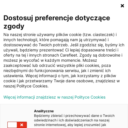
☰
Dostosuj preferencje dotyczące
zgody
Na naszej stronie używamy plików cookie (tzw. ciasteczek) i
innych technologii, które pomagają nam ją utrzymywać i
dostosowywać do Twoich potrzeb. Jeśli zgodzisz się, byśmy ich
używali, będziemy prezentować Ci lepiej dopasowane treści i
oferty na tej i innych stronach Carefleet. Zgody są dobrowolne i
28
możesz je wycofać w każdym momencie. Możesz
zaakceptować lub odrzucić wszystkie pliki cookies, poza
zdjęć
niezbędnymi do funkcjonowania serwisu, jak i zmienić ich
ustawienia. Więcej informacji o tym, jak korzystamy z plików
cookie i jak przetwarzamy Twoje dane osobowe, znajdziesz w
naszej Polityce Cookies.
Więcej informacji znajdziesz w naszej Polityce Cookies
Analityczne
Będziemy zbierać i przechowywać dane o Twoich
Strona główna
/
Oferty
/
Skoda Superb 2.0 TDI SCR Ambition
odwiedzinach i ich doświadczeniach na naszej
DSG
stronie internetowej, aby lepiej zrozumieć jak