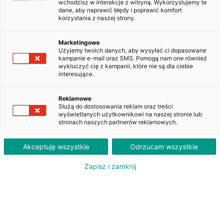
wchodzisz w interakcje z witryną. Wykorzystujemy te
dane, aby naprawić błędy i poprawić komfort
korzystania z naszej strony.
Skoda Superb 2.0 TDI Style DSG
WW443XS
Marketingowe
Użyjemy twoich danych, aby wysyłać ci dopasowane
kampanie e-mail oraz SMS. Pomogą nam one również
wykluczyć cię z kampanii, które nie są dla ciebie
1 660
interesujące.
PLN
brutto/msc
Orientacyjna wysokość raty dla wkładu własnego 20%. Szczegółowe informacje oraz
Reklamowe
przeliczenia raty dostępne u doradcy klienta.
Służą do dostosowania reklam oraz treści
wyświetlanych użytkownikowi na naszej stronie lub
stronach naszych partnerów reklamowych.
ZAPYTAJ O LEASING
Akceptuję wszystkie
Odrzucam wszystkie
Zapisz i zamknij
Oferent: