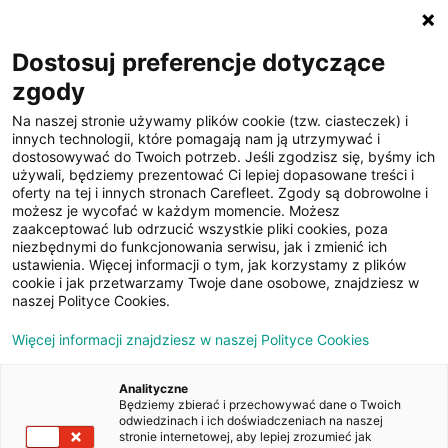
☰
Dostosuj preferencje dotyczące
zgody
Na naszej stronie używamy plików cookie (tzw. ciasteczek) i
innych technologii, które pomagają nam ją utrzymywać i
dostosowywać do Twoich potrzeb. Jeśli zgodzisz się, byśmy ich
używali, będziemy prezentować Ci lepiej dopasowane treści i
oferty na tej i innych stronach Carefleet. Zgody są dobrowolne i
17
możesz je wycofać w każdym momencie. Możesz
zaakceptować lub odrzucić wszystkie pliki cookies, poza
zdjęć
niezbędnymi do funkcjonowania serwisu, jak i zmienić ich
ustawienia. Więcej informacji o tym, jak korzystamy z plików
cookie i jak przetwarzamy Twoje dane osobowe, znajdziesz w
naszej Polityce Cookies.
Więcej informacji znajdziesz w naszej Polityce Cookies
Analityczne
Będziemy zbierać i przechowywać dane o Twoich
Strona główna
/
Oferty
/
Skoda Superb 2.0 TDI Style DSG
odwiedzinach i ich doświadczeniach na naszej
stronie internetowej, aby lepiej zrozumieć jak