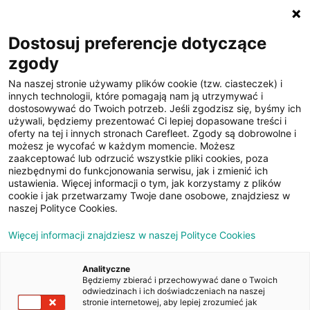
☰
Dostosuj preferencje dotyczące
zgody
Na naszej stronie używamy plików cookie (tzw. ciasteczek) i
innych technologii, które pomagają nam ją utrzymywać i
dostosowywać do Twoich potrzeb. Jeśli zgodzisz się, byśmy ich
używali, będziemy prezentować Ci lepiej dopasowane treści i
oferty na tej i innych stronach Carefleet. Zgody są dobrowolne i
38
możesz je wycofać w każdym momencie. Możesz
zaakceptować lub odrzucić wszystkie pliki cookies, poza
zdjęć
niezbędnymi do funkcjonowania serwisu, jak i zmienić ich
ustawienia. Więcej informacji o tym, jak korzystamy z plików
cookie i jak przetwarzamy Twoje dane osobowe, znajdziesz w
naszej Polityce Cookies.
Więcej informacji znajdziesz w naszej Polityce Cookies
Analityczne
Będziemy zbierać i przechowywać dane o Twoich
Strona główna
/
Oferty
/
BMW Seria 3 318i aut
odwiedzinach i ich doświadczeniach na naszej
stronie internetowej, aby lepiej zrozumieć jak