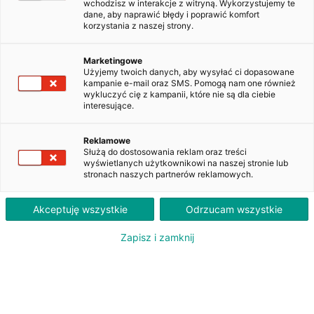
wchodzisz w interakcje z witryną. Wykorzystujemy te
dane, aby naprawić błędy i poprawić komfort
korzystania z naszej strony.
BMW Seria 3 318i aut
KR4WR02
Marketingowe
Użyjemy twoich danych, aby wysyłać ci dopasowane
kampanie e-mail oraz SMS. Pomogą nam one również
wykluczyć cię z kampanii, które nie są dla ciebie
2 100
interesujące.
PLN
brutto/msc
Orientacyjna wysokość raty dla wkładu własnego 20%. Szczegółowe informacje oraz
Reklamowe
przeliczenia raty dostępne u doradcy klienta.
Służą do dostosowania reklam oraz treści
wyświetlanych użytkownikowi na naszej stronie lub
stronach naszych partnerów reklamowych.
ZAPYTAJ O LEASING
Akceptuję wszystkie
Odrzucam wszystkie
Zapisz i zamknij
Oferent: