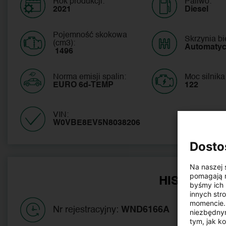
Rok produkcji:
Paliwo:
2021
Diesel
Pojemność skokowa
Skrzynia b
(cm3):
Automaty
 1496
Norma emisji spalin:
Moc silnika
EURO 6d-TEMP
122
VIN:
W0VBE8EV5N8038206 
Dosto
Na naszej 
pomagają n
HISTORIA 
byśmy ich 
innych str
momencie. 
Nr rejestracyjny:
WND6166A
niezbędnym
tym, jak k