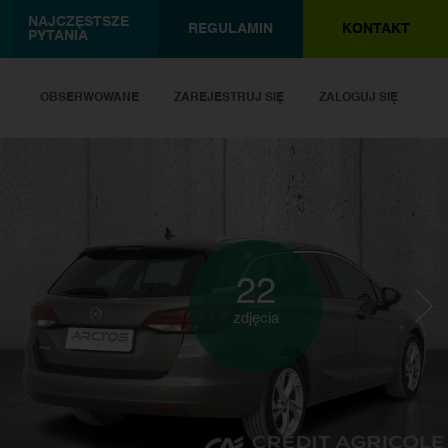
NAJCZĘSTSZE
REGULAMIN
KONTAKT
PYTANIA
OBSERWOWANE
ZAREJESTRUJ SIĘ
ZALOGUJ SIĘ
22
zdjęcia