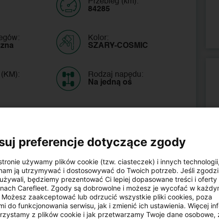
Przebieg (km):
84285
iegów:
Kolor:
czna
SZARY-COSMIC
 (KM):
Rodzaj napędu:
Na jedną oś
suj preferencje dotyczące zgody
stronie używamy plików cookie (tzw. ciasteczek) i innych technologii
am ją utrzymywać i dostosowywać do Twoich potrzeb. Jeśli zgodzis
POJAZDU
używali, będziemy prezentować Ci lepiej dopasowane treści i oferty n
onach Carefleet. Zgody są dobrowolne i możesz je wycofać w każd
Możesz zaakceptować lub odrzucić wszystkie pliki cookies, poza
Kopiuj
i do funkcjonowania serwisu, jak i zmienić ich ustawienia. Więcej inf
orzystamy z plików cookie i jak przetwarzamy Twoje dane osobowe, 