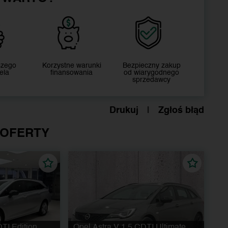
szego
Korzystne warunki
Bezpieczny zakup
ela
finansowania
od wiarygodnego
sprzedawcy
Drukuj
|
Zgłoś błąd
 OFERTY
TI Edition
Opel Astra V 1.5 CDTI Ultimate