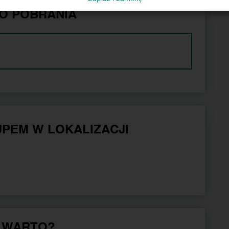
O POBRANIA
PEM W LOKALIZACJI
 WARTO?