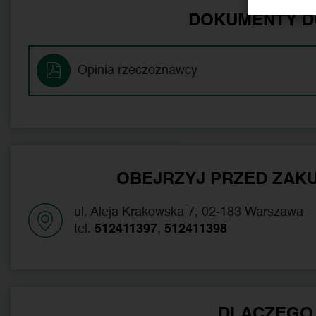
DOKUMENTY D
Opinia rzeczoznawcy
OBEJRZYJ PRZED ZAKU
ul. Aleja Krakowska 7, 02-183 Warszawa
tel.
512411397
,
512411398
DLACZEGO