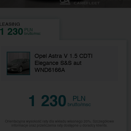
LEASING
1 230
PLN
brutto/msc
Opel Astra V 1.5 CDTI
Elegance S&S aut
WND6166A
1 230
PLN
brutto/msc
Orientacyjna wysokość raty dla wkładu własnego 20%. Szczegółowe
informacje oraz przeliczenia raty dostępne u doradcy klienta.