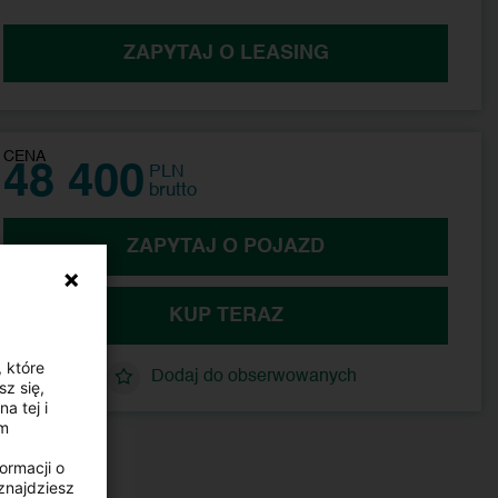
ZAPYTAJ O LEASING
48 400
PLN
brutto
ZAPYTAJ O POJAZD
KUP TERAZ
, które
Dodaj do obserwowanych
z się,
a tej i
ym
ormacji o
znajdziesz