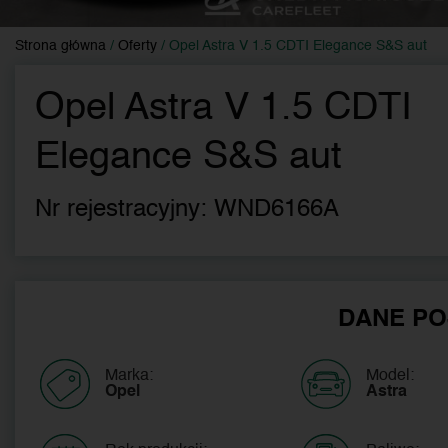
Strona główna
/
Oferty
/
Opel Astra V 1.5 CDTI Elegance S&S aut
Opel Astra V 1.5 CDTI
Elegance S&S aut
Nr rejestracyjny:
WND6166A
DANE PO
Marka:
Model:
Opel
Astra