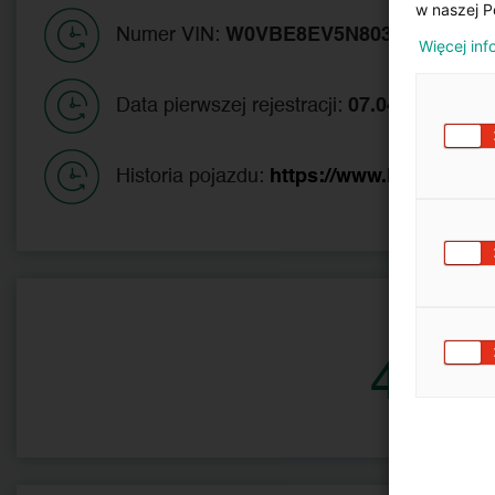
w naszej P
Numer VIN:
W0VBE8EV5N8038206
Więcej inf
Data pierwszej rejestracji:
07.04.2022
Historia pojazdu:
https://www.historiapoj
CE
48 4