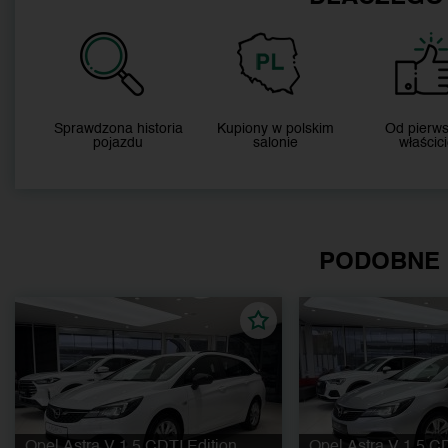
Sprawdzona historia
Kupiony w polskim
Od pierw
pojazdu
salonie
właścici
PODOBNE
Opel Astra V 1.5 CDTI Edition
Opel Astra V 1.5 CD