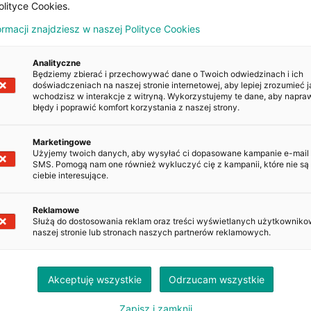
olityce Cookies.
Kopiuj
ormacji znajdziesz w naszej Polityce Cookies
Analityczne
Kopiuj
Będziemy zbierać i przechowywać dane o Twoich odwiedzinach i ich
doświadczeniach na naszej stronie internetowej, aby lepiej zrozumieć j
wchodzisz w interakcje z witryną. Wykorzystujemy te dane, aby napra
błędy i poprawić komfort korzystania z naszej strony.
azdu.gov.pl
Marketingowe
Użyjemy twoich danych, aby wysyłać ci dopasowane kampanie e-mail
SMS. Pomogą nam one również wykluczyć cię z kampanii, które nie są 
ciebie interesujące.
NA
Reklamowe
Służą do dostosowania reklam oraz treści wyświetlanych użytkowniko
00
PLN
naszej stronie lub stronach naszych partnerów reklamowych.
brutto
Akceptuję wszystkie
Odrzucam wszystkie
Zapisz i zamknij