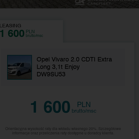
LEASING
1 600
PLN
brutto/msc
Opel Vivaro 2.0 CDTI Extra
Long 3,1t Enjoy
DW9SU53
1 600
PLN
brutto/msc
Orientacyjna wysokość raty dla wkładu własnego 20%. Szczegółowe
informacje oraz przeliczenia raty dostępne u doradcy klienta.