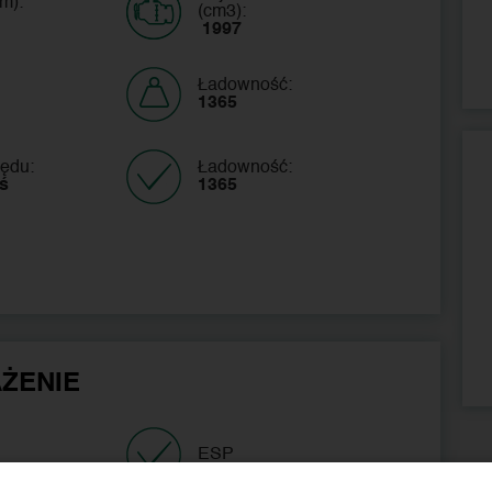
m):
(cm3):
 1997
Ładowność:
1365
ędu:
Ładowność:
oś
1365 
ŻENIE
ESP