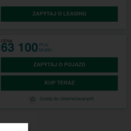
ZAPYTAJ O LEASING
63 100
PLN
brutto
ZAPYTAJ O POJAZD
KUP TERAZ
Dodaj do obserwowanych