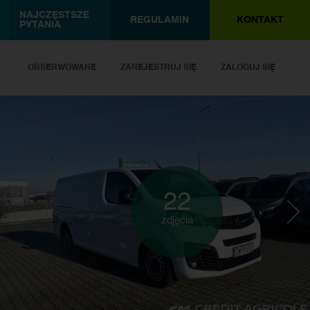
NAJCZĘSTSZE
REGULAMIN
KONTAKT
PYTANIA
OBSERWOWANE
ZAREJESTRUJ SIĘ
ZALOGUJ SIĘ
22
zdjęcia