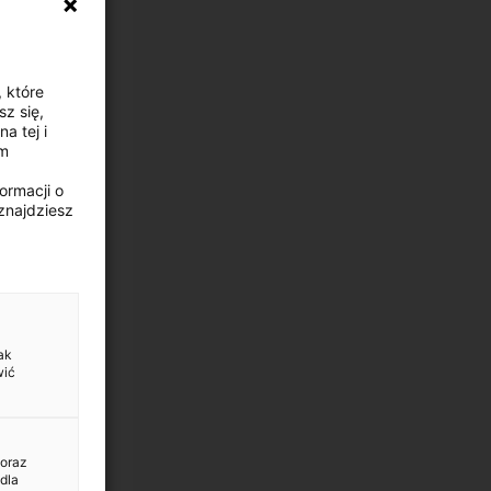
, które
z się,
a tej i
ym
ormacji o
znajdziesz
ak
wić
 oraz
dla