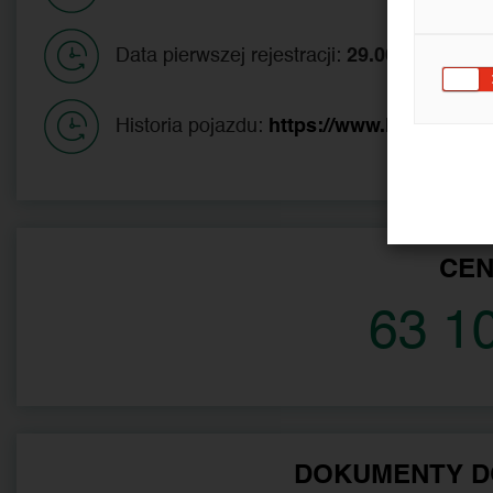
Data pierwszej rejestracji:
29.06.2022
Historia pojazdu:
https://www.historiapoj
CE
63 1
DOKUMENTY D