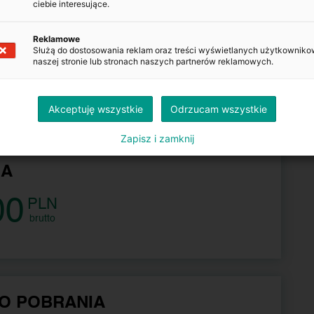
ciebie interesujące.
Kopiuj
Reklamowe
Służą do dostosowania reklam oraz treści wyświetlanych użytkowniko
naszej stronie lub stronach naszych partnerów reklamowych.
azdu.gov.pl
Akceptuję wszystkie
Odrzucam wszystkie
Zapisz i zamknij
NA
00
PLN
brutto
O POBRANIA