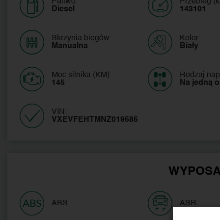
Paliwo:
Przebieg (k
Diesel
143101
Skrzynia biegów:
Kolor:
Manualna
Biały
Moc silnika (KM):
Rodzaj nap
145
Na jedną 
VIN:
VXEVFEHTMNZ019585 
WYPOSA
ABS
ASR