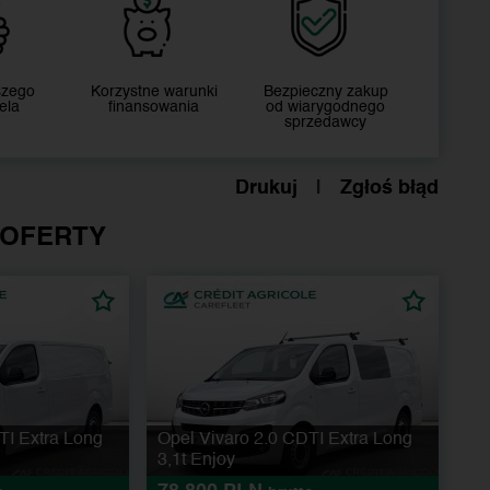
szego
Korzystne warunki
Bezpieczny zakup
ela
finansowania
od wiarygodnego
sprzedawcy
Drukuj
|
Zgłoś błąd
 OFERTY
TI Extra Long
Opel Vivaro 2.0 CDTI Extra Long
3,1t Enjoy