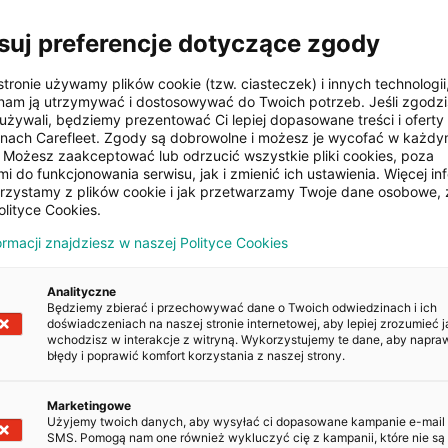
arkowania
suj preferencje dotyczące zgody
Tempomat
stronie używamy plików cookie (tzw. ciasteczek) i innych technologii
am ją utrzymywać i dostosowywać do Twoich potrzeb. Jeśli zgodzis
e szyby
Komputer pokładowy
używali, będziemy prezentować Ci lepiej dopasowane treści i oferty n
onach Carefleet. Zgody są dobrowolne i możesz je wycofać w każd
Możesz zaakceptować lub odrzucić wszystkie pliki cookies, poza
i do funkcjonowania serwisu, jak i zmienić ich ustawienia. Więcej inf
zeciwmgielne
orzystamy z plików cookie i jak przetwarzamy Twoje dane osobowe, 
olityce Cookies.
ormacji znajdziesz w naszej Polityce Cookies
Analityczne
Będziemy zbierać i przechowywać dane o Twoich odwiedzinach i ich
POJAZDU
doświadczeniach na naszej stronie internetowej, aby lepiej zrozumieć j
wchodzisz w interakcje z witryną. Wykorzystujemy te dane, aby napra
błędy i poprawić komfort korzystania z naszej strony.
Kopiuj
Marketingowe
Użyjemy twoich danych, aby wysyłać ci dopasowane kampanie e-mail
Kopiuj
SMS. Pomogą nam one również wykluczyć cię z kampanii, które nie są 