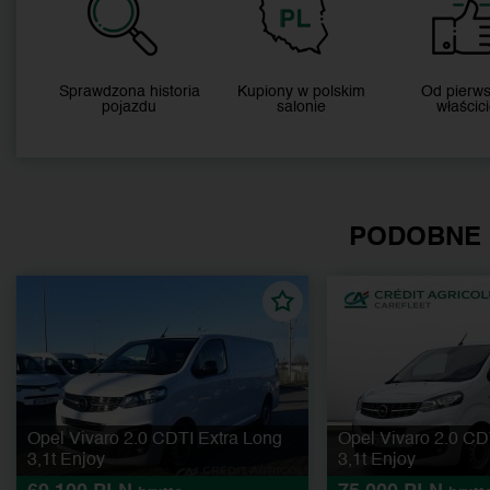
Sprawdzona historia
Kupiony w polskim
Od pierw
pojazdu
salonie
właścici
PODOBNE
Opel Vivaro 2.0 CDTI Extra Long
Opel Vivaro 2.0 CD
3,1t Enjoy
3,1t Enjoy