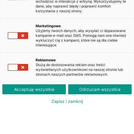
wchodzisz w interakcje z witryną. Wykorzystujemy te
dane, aby naprawić błędy i poprawić komfort
ZAKUP
LEASING
PLN
PLN
79 400
2 010
korzystania z naszej strony.
brutto
brutto/msc
Marketingowe
Użyjemy twoich danych, aby wysyłać ci dopasowane
kampanie e-mail oraz SMS. Pomogą nam one również
Peugeot 308 1.2 PureTech Allure
wykluczyć cię z kampanii, które nie są dla ciebie
S&S EAT8
interesujące.
WZ084JJ
Reklamowe
Służą do dostosowania reklam oraz treści
Dodaj do obserwowanych
wyświetlanych użytkownikowi na naszej stronie lub
stronach naszych partnerów reklamowych.
Akceptuję wszystkie
Odrzucam wszystkie
Zapisz i zamknij
Oferent: