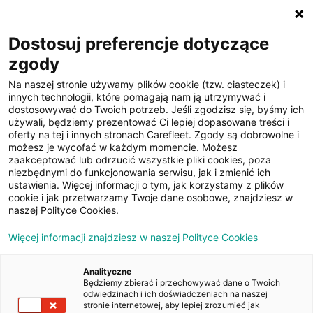
☰
Dostosuj preferencje dotyczące
zgody
Na naszej stronie używamy plików cookie (tzw. ciasteczek) i
innych technologii, które pomagają nam ją utrzymywać i
dostosowywać do Twoich potrzeb. Jeśli zgodzisz się, byśmy ich
używali, będziemy prezentować Ci lepiej dopasowane treści i
oferty na tej i innych stronach Carefleet. Zgody są dobrowolne i
22
możesz je wycofać w każdym momencie. Możesz
zaakceptować lub odrzucić wszystkie pliki cookies, poza
zdjęcia
niezbędnymi do funkcjonowania serwisu, jak i zmienić ich
ustawienia. Więcej informacji o tym, jak korzystamy z plików
cookie i jak przetwarzamy Twoje dane osobowe, znajdziesz w
naszej Polityce Cookies.
Więcej informacji znajdziesz w naszej Polityce Cookies
Analityczne
Będziemy zbierać i przechowywać dane o Twoich
Strona główna
/
Oferty
/
Peugeot 308 1.2 PureTech Allure S&S
odwiedzinach i ich doświadczeniach na naszej
EAT8
stronie internetowej, aby lepiej zrozumieć jak