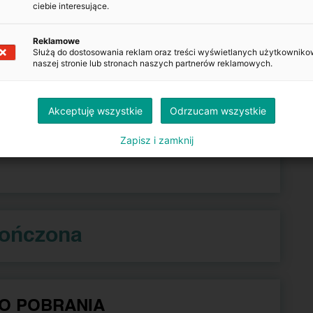
ciebie interesujące.
Kopiuj
Reklamowe
Służą do dostosowania reklam oraz treści wyświetlanych użytkowniko
Kopiuj
naszej stronie lub stronach naszych partnerów reklamowych.
Kopiuj
Akceptuję wszystkie
Odrzucam wszystkie
Zapisz i zamknij
azdu.gov.pl
kończona
O POBRANIA