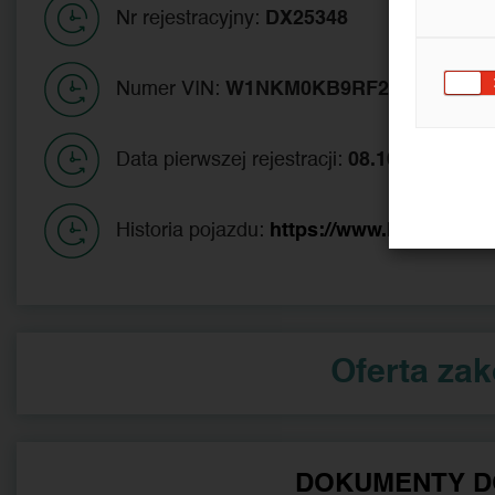
Nr rejestracyjny:
DX25348
Numer VIN:
W1NKM0KB9RF216220
Data pierwszej rejestracji:
08.10.2024
Historia pojazdu:
https://www.historiapoj
Oferta za
DOKUMENTY D