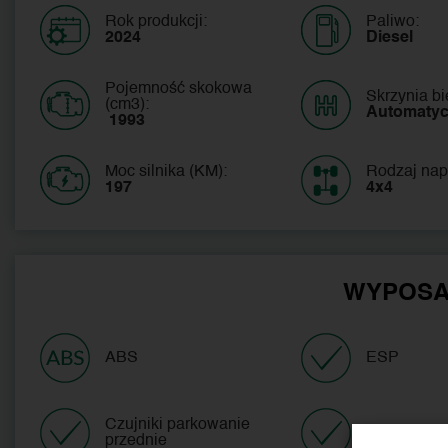
Rok produkcji:
Paliwo:
2024
Diesel
Pojemność skokowa
Skrzynia b
(cm3):
Automaty
 1993
Moc silnika (KM):
Rodzaj nap
197
4x4
WYPOSA
ABS
ESP
Czujniki parkowanie
Tempomat 
przednie