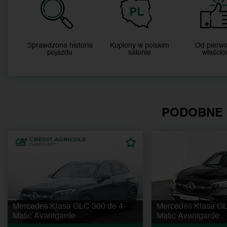
Sprawdzona historia
Kupiony w polskim
Od pierw
pojazdu
salonie
właścici
PODOBNE
Mercedes Klasa GLC 300 de 4-
Mercedes Klasa GL
Matic Avantgarde
Matic Avantgarde