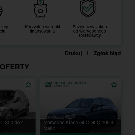
szego
Korzystne warunki
Bezpieczny zakup
ela
finansowania
od wiarygodnego
sprzedawcy
Drukuj
|
Zgłoś błąd
 OFERTY
C 300 de 4-
Mercedes Klasa GLC GLC 200 4-
Matic