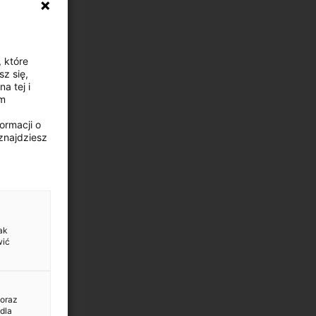
, które
z się,
a tej i
ym
ormacji o
znajdziesz
ak
wić
 oraz
dla