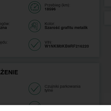
Przebieg (km):
18596
iegów:
Kolor:
czna
Szarość grafitu metalik
ędu:
VIN:
W1NKM0KB9RF216220 
ŻENIE
Czujniki parkowania
tylne
aktywny
Nawigacja satelitarna