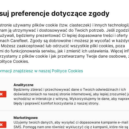
suj preferencje dotyczące zgody
e szyby
Komputer pokładowy
stronie używamy plików cookie (tzw. ciasteczek) i innych technologii
am ją utrzymywać i dostosowywać do Twoich potrzeb. Jeśli zgodzis
używali, będziemy prezentować Ci lepiej dopasowane treści i oferty n
ne przednie
Światła LED
onach Carefleet. Zgody są dobrowolne i możesz je wycofać w każd
Możesz zaakceptować lub odrzucić wszystkie pliki cookies, poza
i do funkcjonowania serwisu, jak i zmienić ich ustawienia. Więcej inf
orzystamy z plików cookie i jak przetwarzamy Twoje dane osobowe, 
zamek
ISOFIX
olityce Cookies.
ormacji znajdziesz w naszej Polityce Cookies
Analityczne
Będziemy zbierać i przechowywać dane o Twoich odwiedzinach i ich
doświadczeniach na naszej stronie internetowej, aby lepiej zrozumieć j
wchodzisz w interakcje z witryną. Wykorzystujemy te dane, aby napra
błędy i poprawić komfort korzystania z naszej strony.
POJAZDU
Marketingowe
Użyjemy twoich danych, aby wysyłać ci dopasowane kampanie e-mail
SMS. Pomogą nam one również wykluczyć cię z kampanii, które nie są 