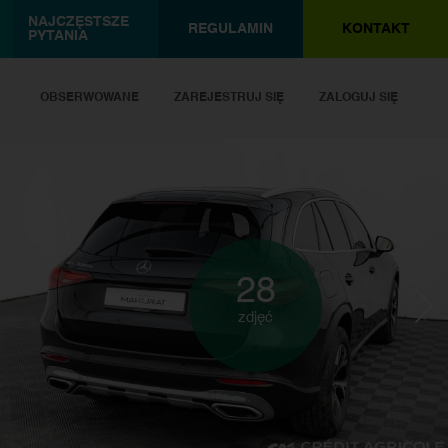
NAJCZĘSTSZE
REGULAMIN
KONTAKT
PYTANIA
OBSERWOWANE
ZAREJESTRUJ SIĘ
ZALOGUJ SIĘ
28
zdjęć