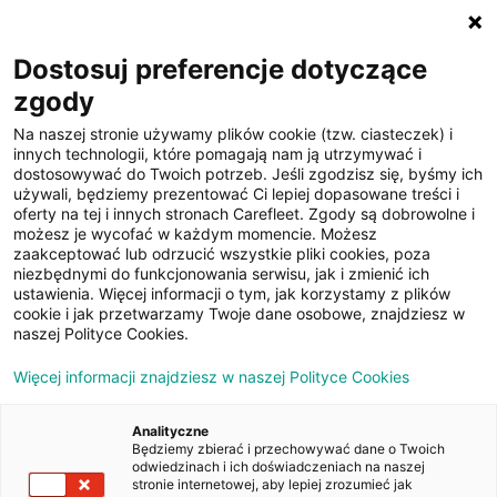
☰
Dostosuj preferencje dotyczące
zgody
Na naszej stronie używamy plików cookie (tzw. ciasteczek) i
innych technologii, które pomagają nam ją utrzymywać i
dostosowywać do Twoich potrzeb. Jeśli zgodzisz się, byśmy ich
używali, będziemy prezentować Ci lepiej dopasowane treści i
oferty na tej i innych stronach Carefleet. Zgody są dobrowolne i
14
możesz je wycofać w każdym momencie. Możesz
zaakceptować lub odrzucić wszystkie pliki cookies, poza
zdjęć
niezbędnymi do funkcjonowania serwisu, jak i zmienić ich
ustawienia. Więcej informacji o tym, jak korzystamy z plików
cookie i jak przetwarzamy Twoje dane osobowe, znajdziesz w
naszej Polityce Cookies.
Więcej informacji znajdziesz w naszej Polityce Cookies
Analityczne
Będziemy zbierać i przechowywać dane o Twoich
Strona główna
/
Oferty
/
MERCEDES ACTROS 5 1845 LD
odwiedzinach i ich doświadczeniach na naszej
stronie internetowej, aby lepiej zrozumieć jak