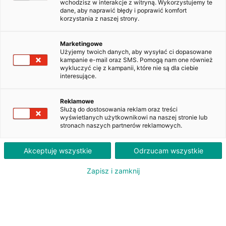
ZAKUP
LEASING
wchodzisz w interakcje z witryną. Wykorzystujemy te
EUR
50 500
dane, aby naprawić błędy i poprawić komfort
netto
korzystania z naszej strony.
Marketingowe
Użyjemy twoich danych, aby wysyłać ci dopasowane
MERCEDES ACTROS 5 1845 LD
kampanie e-mail oraz SMS. Pomogą nam one również
WGM7194H
wykluczyć cię z kampanii, które nie są dla ciebie
interesujące.
Reklamowe
Dodaj do obserwowanych
Służą do dostosowania reklam oraz treści
wyświetlanych użytkownikowi na naszej stronie lub
stronach naszych partnerów reklamowych.
Akceptuję wszystkie
Odrzucam wszystkie
Oferent:
Zapisz i zamknij