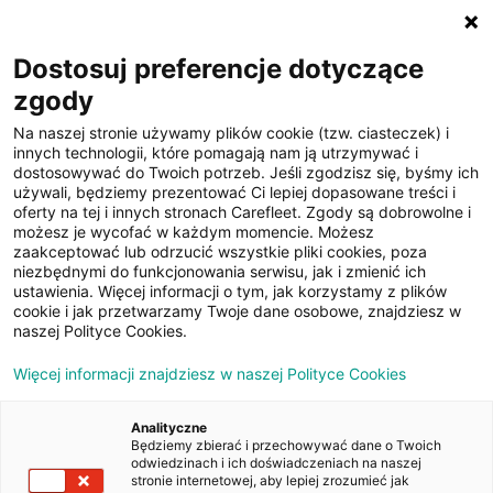
☰
Dostosuj preferencje dotyczące
zgody
Na naszej stronie używamy plików cookie (tzw. ciasteczek) i
innych technologii, które pomagają nam ją utrzymywać i
dostosowywać do Twoich potrzeb. Jeśli zgodzisz się, byśmy ich
używali, będziemy prezentować Ci lepiej dopasowane treści i
oferty na tej i innych stronach Carefleet. Zgody są dobrowolne i
25
możesz je wycofać w każdym momencie. Możesz
zaakceptować lub odrzucić wszystkie pliki cookies, poza
zdjęć
niezbędnymi do funkcjonowania serwisu, jak i zmienić ich
ustawienia. Więcej informacji o tym, jak korzystamy z plików
cookie i jak przetwarzamy Twoje dane osobowe, znajdziesz w
naszej Polityce Cookies.
Więcej informacji znajdziesz w naszej Polityce Cookies
Analityczne
Będziemy zbierać i przechowywać dane o Twoich
Strona główna
/
Oferty
/
Opel Astra V 1.2 T Elegance S&S
odwiedzinach i ich doświadczeniach na naszej
stronie internetowej, aby lepiej zrozumieć jak