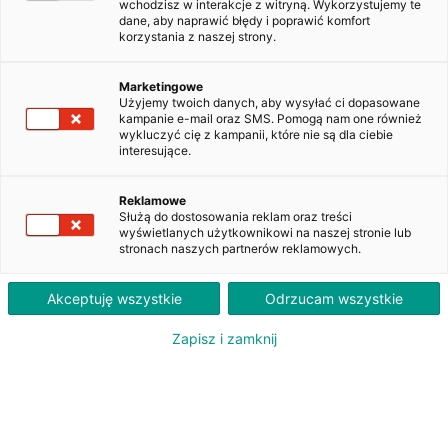
ZAKUP
LEASING
wchodzisz w interakcje z witryną. Wykorzystujemy te
PLN
PLN
40 000
1 020
dane, aby naprawić błędy i poprawić komfort
brutto
brutto/msc
korzystania z naszej strony.
Marketingowe
Użyjemy twoich danych, aby wysyłać ci dopasowane
Opel Astra V 1.2 T Elegance S&S
kampanie e-mail oraz SMS. Pomogą nam one również
KR1XL53
wykluczyć cię z kampanii, które nie są dla ciebie
interesujące.
Reklamowe
Dodaj do obserwowanych
Służą do dostosowania reklam oraz treści
wyświetlanych użytkownikowi na naszej stronie lub
stronach naszych partnerów reklamowych.
Akceptuję wszystkie
Odrzucam wszystkie
Oferent:
Zapisz i zamknij