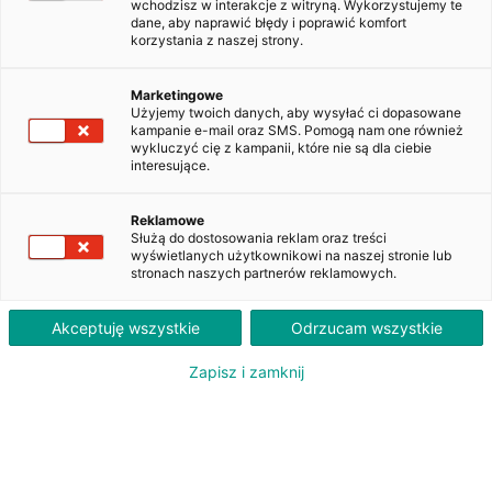
wchodzisz w interakcje z witryną. Wykorzystujemy te
dane, aby naprawić błędy i poprawić komfort
korzystania z naszej strony.
BMW Seria 3 Gran Turismo 320d
xDrive Advantage aut
Marketingowe
WW941XU
Użyjemy twoich danych, aby wysyłać ci dopasowane
kampanie e-mail oraz SMS. Pomogą nam one również
wykluczyć cię z kampanii, które nie są dla ciebie
interesujące.
1 890
PLN
brutto/msc
Reklamowe
Służą do dostosowania reklam oraz treści
Orientacyjna wysokość raty dla wkładu własnego 20%. Szczegółowe informacje oraz
wyświetlanych użytkownikowi na naszej stronie lub
przeliczenia raty dostępne u doradcy klienta.
stronach naszych partnerów reklamowych.
ZAPYTAJ O LEASING
Akceptuję wszystkie
Odrzucam wszystkie
Zapisz i zamknij
Oferent: