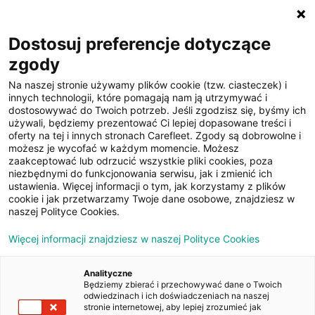
☰
Dostosuj preferencje dotyczące
zgody
Na naszej stronie używamy plików cookie (tzw. ciasteczek) i
innych technologii, które pomagają nam ją utrzymywać i
dostosowywać do Twoich potrzeb. Jeśli zgodzisz się, byśmy ich
używali, będziemy prezentować Ci lepiej dopasowane treści i
oferty na tej i innych stronach Carefleet. Zgody są dobrowolne i
16
możesz je wycofać w każdym momencie. Możesz
zaakceptować lub odrzucić wszystkie pliki cookies, poza
zdjęć
niezbędnymi do funkcjonowania serwisu, jak i zmienić ich
ustawienia. Więcej informacji o tym, jak korzystamy z plików
cookie i jak przetwarzamy Twoje dane osobowe, znajdziesz w
naszej Polityce Cookies.
Więcej informacji znajdziesz w naszej Polityce Cookies
Analityczne
Będziemy zbierać i przechowywać dane o Twoich
Strona główna
/
Oferty
/
BMW Seria 3 Gran Turismo 320d xDrive
odwiedzinach i ich doświadczeniach na naszej
Advantage aut
stronie internetowej, aby lepiej zrozumieć jak