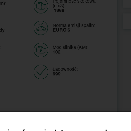
Pojemność skokowa
m):
(cm3):
 1968
Norma emisji spalin:
dy
EURO 6
:
Moc silnika (KM):
102
Ładowność:
699 