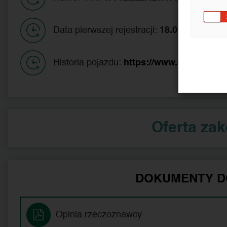
Data pierwszej rejestracji:
18.01.2019
Historia pojazdu:
https://www.historiapoj
Oferta za
DOKUMENTY D
Opinia rzeczoznawcy