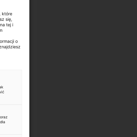
, które
z się,
a tej i
ym
ormacji o
znajdziesz
ak
wić
 oraz
dla