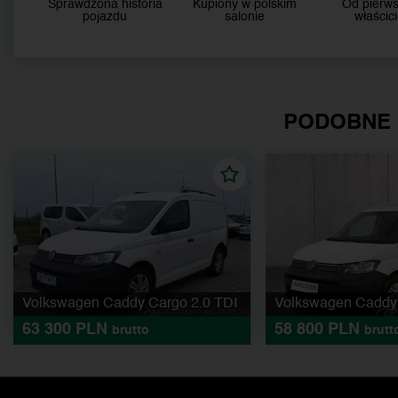
Sprawdzona historia
Kupiony w polskim
Od pierw
pojazdu
salonie
właścici
PODOBNE
Volkswagen Caddy Cargo 2.0 TDI
Volkswagen Caddy 
63 300 PLN
58 800 PLN
brutto
brutt