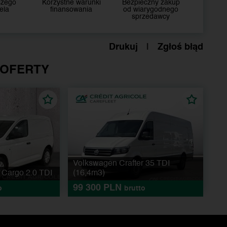
szego
Korzystne warunki
Bezpieczny zakup
ela
finansowania
od wiarygodnego
sprzedawcy
Drukuj
|
Zgłoś błąd
 OFERTY
Volkswagen Crafter 35 TDI
Cargo 2.0 TDI
(16,4m3)
99 300 PLN
o
brutto