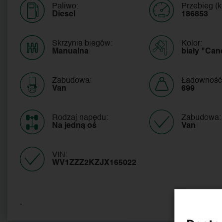
Paliwo:
Przebieg (k
Diesel
186853
Skrzynia biegów:
Kolor:
Manualna
biały "Can
Zabudowa:
Ładowność
Van
699
Rodzaj napędu:
Zabudowa:
Na jedną oś
Van 
VIN:
WV1ZZZ2KZJX165022 
.