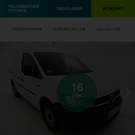
NAJCZĘSTSZE
REGULAMIN
KONTAKT
PYTANIA
OBSERWOWANE
ZAREJESTRUJ SIĘ
ZALOGUJ SIĘ
16
zdjęć