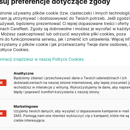
suj preferencje dotyczące zgody
stronie używamy plików cookie (tzw. ciasteczek) i innych technologii
ŻENIE
am ją utrzymywać i dostosowywać do Twoich potrzeb. Jeśli zgodzis
używali, będziemy prezentować Ci lepiej dopasowane treści i oferty n
onach Carefleet. Zgody są dobrowolne i możesz je wycofać w każd
Możesz zaakceptować lub odrzucić wszystkie pliki cookies, poza
Klimatyzacja manualna
i do funkcjonowania serwisu, jak i zmienić ich ustawienia. Więcej inf
orzystamy z plików cookie i jak przetwarzamy Twoje dane osobowe, 
olityce Cookies.
pokładowy
Centralny zamek
ormacji znajdziesz w naszej Polityce Cookies
Analityczne
Będziemy zbierać i przechowywać dane o Twoich odwiedzinach i ich
doświadczeniach na naszej stronie internetowej, aby lepiej zrozumieć j
wchodzisz w interakcje z witryną. Wykorzystujemy te dane, aby napra
błędy i poprawić komfort korzystania z naszej strony.
POJAZDU
Marketingowe
Kopiuj
Użyjemy twoich danych, aby wysyłać ci dopasowane kampanie e-mail
SMS. Pomogą nam one również wykluczyć cię z kampanii, które nie są 
ciebie interesujące.
Kopiuj