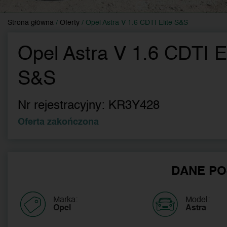
Strona główna
/
Oferty
/
Opel Astra V 1.6 CDTI Elite S&S
Opel Astra V 1.6 CDTI El
S&S
Nr rejestracyjny:
KR3Y428
Oferta zakończona
DANE PO
Marka:
Model:
Opel
Astra