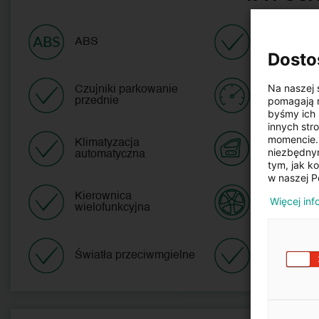
ABS
ESP
Dosto
Na naszej 
Czujniki parkowanie
Tempomat
pomagają n
przednie
byśmy ich 
innych str
momencie. 
Klimatyzacja
Elektryczn
niezbędnym
automatyczna
tym, jak k
w naszej P
Kierownica
Więcej inf
Alufelgi
wielofunkcyjna
Światła przeciwmgielne
ISOFIX