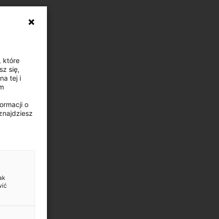
, które
z się,
a tej i
ym
ormacji o
znajdziesz
ak
wić