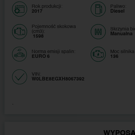
Rok produkcji:
Paliwo:
2017
Diesel
Pojemność skokowa
Skrzynia b
(cm3):
Manualna
 1598
Norma emisji spalin:
Moc silnika
EURO 6
136
VIN:
W0LBE8EGXH8067392 
.
WYPOSA