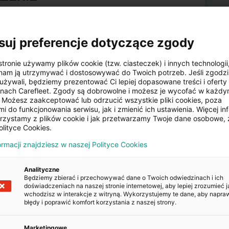
Czujniki parkowania
tylne
suj preferencje dotyczące zgody
stronie używamy plików cookie (tzw. ciasteczek) i innych technologii
Nawigacja satelitarna
am ją utrzymywać i dostosowywać do Twoich potrzeb. Jeśli zgodzis
używali, będziemy prezentować Ci lepiej dopasowane treści i oferty n
onach Carefleet. Zgody są dobrowolne i możesz je wycofać w każd
Możesz zaakceptować lub odrzucić wszystkie pliki cookies, poza
e szyby
Komputer pokładowy
i do funkcjonowania serwisu, jak i zmienić ich ustawienia. Więcej inf
orzystamy z plików cookie i jak przetwarzamy Twoje dane osobowe, 
olityce Cookies.
ormacji znajdziesz w naszej Polityce Cookies
Centralny zamek
Analityczne
Będziemy zbierać i przechowywać dane o Twoich odwiedzinach i ich
doświadczeniach na naszej stronie internetowej, aby lepiej zrozumieć j
wchodzisz w interakcje z witryną. Wykorzystujemy te dane, aby napra
błędy i poprawić komfort korzystania z naszej strony.
Marketingowe