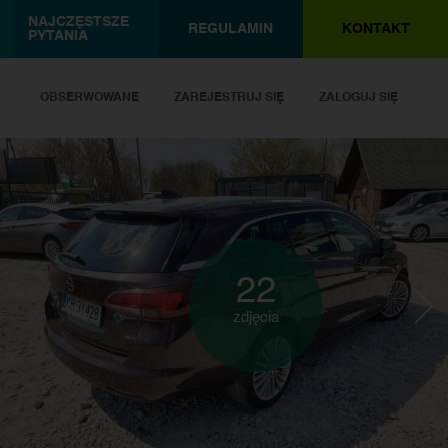
NAJCZĘSTSZE
REGULAMIN
KONTAKT
PYTANIA
OBSERWOWANE
ZAREJESTRUJ SIĘ
ZALOGUJ SIĘ
22
zdjęcia