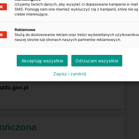
Użyjemy twoich danych, aby wysyłać ci dopasowane kampanie e-mail
SMS. Pomogą nam one również wykluczyć cię z kampanii, które nie są 
POJAZDU
ciebie interesujące.
Kopiuj
Reklamowe
Służą do dostosowania reklam oraz treści wyświetlanych użytkowniko
naszej stronie lub stronach naszych partnerów reklamowych.
Kopiuj
Akceptuję wszystkie
Odrzucam wszystkie
Kopiuj
Zapisz i zamknij
azdu.gov.pl
kończona