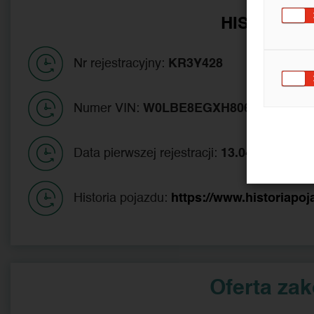
HISTORIA 
Nr rejestracyjny:
KR3Y428
Numer VIN:
W0LBE8EGXH8067392
Data pierwszej rejestracji:
13.04.2017
Historia pojazdu:
https://www.historiapoj
Oferta za