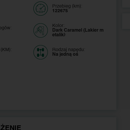
Przebieg (km):
122675
Kolor:
iegów:
Dark Caramel (Lakier m
etalik)
 (KM):
Rodzaj napędu:
Na jedną oś
ŻENIE