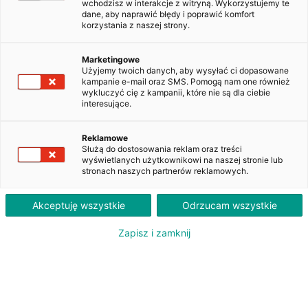
wchodzisz w interakcje z witryną. Wykorzystujemy te
dane, aby naprawić błędy i poprawić komfort
korzystania z naszej strony.
Audi A6 3.0 TDI Quattro
Competition Tiptr.
Marketingowe
WW101YJ
Użyjemy twoich danych, aby wysyłać ci dopasowane
kampanie e-mail oraz SMS. Pomogą nam one również
wykluczyć cię z kampanii, które nie są dla ciebie
interesujące.
3 170
PLN
brutto/msc
Reklamowe
Służą do dostosowania reklam oraz treści
Orientacyjna wysokość raty dla wkładu własnego 20%. Szczegółowe informacje oraz
wyświetlanych użytkownikowi na naszej stronie lub
przeliczenia raty dostępne u doradcy klienta.
stronach naszych partnerów reklamowych.
ZAPYTAJ O LEASING
Akceptuję wszystkie
Odrzucam wszystkie
Zapisz i zamknij
Oferent: