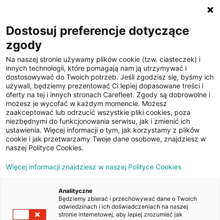
☰
Dostosuj preferencje dotyczące
zgody
Na naszej stronie używamy plików cookie (tzw. ciasteczek) i
innych technologii, które pomagają nam ją utrzymywać i
dostosowywać do Twoich potrzeb. Jeśli zgodzisz się, byśmy ich
używali, będziemy prezentować Ci lepiej dopasowane treści i
oferty na tej i innych stronach Carefleet. Zgody są dobrowolne i
25
możesz je wycofać w każdym momencie. Możesz
zaakceptować lub odrzucić wszystkie pliki cookies, poza
zdjęć
niezbędnymi do funkcjonowania serwisu, jak i zmienić ich
ustawienia. Więcej informacji o tym, jak korzystamy z plików
cookie i jak przetwarzamy Twoje dane osobowe, znajdziesz w
naszej Polityce Cookies.
Więcej informacji znajdziesz w naszej Polityce Cookies
Analityczne
Będziemy zbierać i przechowywać dane o Twoich
Strona główna
/
Oferty
/
Audi A6 3.0 TDI Quattro Competition
odwiedzinach i ich doświadczeniach na naszej
Tiptr.
stronie internetowej, aby lepiej zrozumieć jak