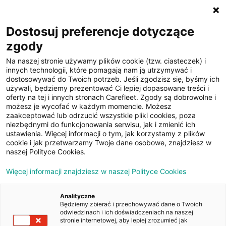
☰
Dostosuj preferencje dotyczące
zgody
Na naszej stronie używamy plików cookie (tzw. ciasteczek) i
innych technologii, które pomagają nam ją utrzymywać i
dostosowywać do Twoich potrzeb. Jeśli zgodzisz się, byśmy ich
używali, będziemy prezentować Ci lepiej dopasowane treści i
oferty na tej i innych stronach Carefleet. Zgody są dobrowolne i
34
możesz je wycofać w każdym momencie. Możesz
zaakceptować lub odrzucić wszystkie pliki cookies, poza
zdjęcia
niezbędnymi do funkcjonowania serwisu, jak i zmienić ich
ustawienia. Więcej informacji o tym, jak korzystamy z plików
cookie i jak przetwarzamy Twoje dane osobowe, znajdziesz w
naszej Polityce Cookies.
Więcej informacji znajdziesz w naszej Polityce Cookies
Analityczne
Będziemy zbierać i przechowywać dane o Twoich
Strona główna
/
Oferty
/
Toyota Auris 1.4 D-4D Active
odwiedzinach i ich doświadczeniach na naszej
stronie internetowej, aby lepiej zrozumieć jak