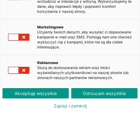
wchodzisz w interakcje z witryną. Wykorzystujemy te
dane, aby naprawić błędy i poprawić komfort
korzystania z naszej strony.
Toyota Auris 1.4 D-4D Active
DW9L523
Marketingowe
Użyjemy twoich danych, aby wysyłać ci dopasowane
kampanie e-mail oraz SMS. Pomogą nam one również
wykluczyć cię z kampanii, które nie są dla ciebie
970
interesujące.
PLN
brutto/msc
Orientacyjna wysokość raty dla wkładu własnego 20%. Szczegółowe informacje oraz
Reklamowe
przeliczenia raty dostępne u doradcy klienta.
Służą do dostosowania reklam oraz treści
wyświetlanych użytkownikowi na naszej stronie lub
stronach naszych partnerów reklamowych.
ZAPYTAJ O LEASING
Akceptuję wszystkie
Odrzucam wszystkie
Zapisz i zamknij
Oferent: