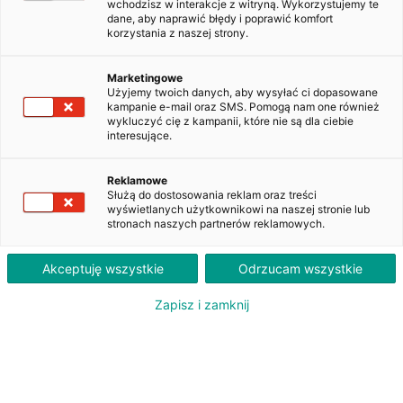
wchodzisz w interakcje z witryną. Wykorzystujemy te
dane, aby naprawić błędy i poprawić komfort
korzystania z naszej strony.
Toyota Auris 1.4 D-4D Active
DW3M285
Marketingowe
Użyjemy twoich danych, aby wysyłać ci dopasowane
kampanie e-mail oraz SMS. Pomogą nam one również
wykluczyć cię z kampanii, które nie są dla ciebie
1 040
interesujące.
PLN
brutto/msc
Orientacyjna wysokość raty dla wkładu własnego 20%. Szczegółowe informacje oraz
Reklamowe
przeliczenia raty dostępne u doradcy klienta.
Służą do dostosowania reklam oraz treści
wyświetlanych użytkownikowi na naszej stronie lub
stronach naszych partnerów reklamowych.
ZAPYTAJ O LEASING
Akceptuję wszystkie
Odrzucam wszystkie
Zapisz i zamknij
Oferent: