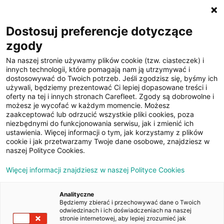
☰
Dostosuj preferencje dotyczące
zgody
Na naszej stronie używamy plików cookie (tzw. ciasteczek) i
innych technologii, które pomagają nam ją utrzymywać i
dostosowywać do Twoich potrzeb. Jeśli zgodzisz się, byśmy ich
używali, będziemy prezentować Ci lepiej dopasowane treści i
oferty na tej i innych stronach Carefleet. Zgody są dobrowolne i
25
możesz je wycofać w każdym momencie. Możesz
zaakceptować lub odrzucić wszystkie pliki cookies, poza
zdjęć
niezbędnymi do funkcjonowania serwisu, jak i zmienić ich
ustawienia. Więcej informacji o tym, jak korzystamy z plików
cookie i jak przetwarzamy Twoje dane osobowe, znajdziesz w
naszej Polityce Cookies.
Więcej informacji znajdziesz w naszej Polityce Cookies
Analityczne
Będziemy zbierać i przechowywać dane o Twoich
Strona główna
/
Oferty
/
Toyota Auris 1.4 D-4D Active
odwiedzinach i ich doświadczeniach na naszej
stronie internetowej, aby lepiej zrozumieć jak