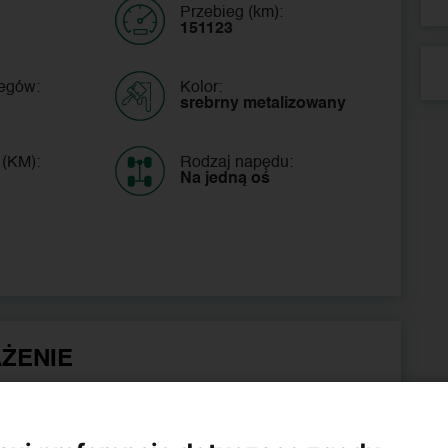
Przebieg (km):
151123
iegów:
Kolor:
srebrny metalizowany
 (KM):
Rodzaj napędu:
Na jedną oś
ŻENIE
ESP