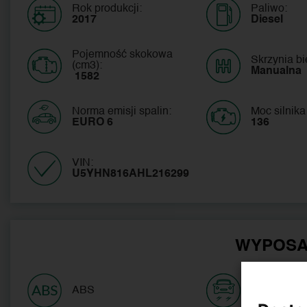
Rok produkcji:
Paliwo:
2017
Diesel
Pojemność skokowa
Skrzynia b
(cm3):
Manualna
 1582
Norma emisji spalin:
Moc silnika
EURO 6
136
VIN:
U5YHN816AHL216299 
WYPOSA
ABS
ASR