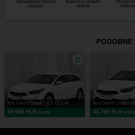
Sprawdzona historia
Kupiony w polskim
Od pierw
pojazdu
salonie
właścici
PODOBNE
Kia Cee'd Ceed 1.0 T-GDI M
Kia Cee'd Ceed 1.
48 600 PLN
46 700 PLN
brutto
brutt