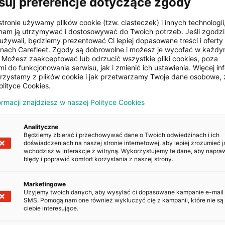
suj preferencje dotyczące zgody
Klimatyzacja
stronie używamy plików cookie (tzw. ciasteczek) i innych technologii
automatyczna
am ją utrzymywać i dostosowywać do Twoich potrzeb. Jeśli zgodzis
używali, będziemy prezentować Ci lepiej dopasowane treści i oferty n
onach Carefleet. Zgody są dobrowolne i możesz je wycofać w każd
Możesz zaakceptować lub odrzucić wszystkie pliki cookies, poza
Kierownica
pokładowy
wielofunkcyjna
i do funkcjonowania serwisu, jak i zmienić ich ustawienia. Więcej inf
orzystamy z plików cookie i jak przetwarzamy Twoje dane osobowe, 
olityce Cookies.
zamek
Światła przeciwmgielne
ormacji znajdziesz w naszej Polityce Cookies
Analityczne
Będziemy zbierać i przechowywać dane o Twoich odwiedzinach i ich
doświadczeniach na naszej stronie internetowej, aby lepiej zrozumieć j
wchodzisz w interakcje z witryną. Wykorzystujemy te dane, aby napra
błędy i poprawić komfort korzystania z naszej strony.
POJAZDU
Marketingowe
Kopiuj
Użyjemy twoich danych, aby wysyłać ci dopasowane kampanie e-mail
SMS. Pomogą nam one również wykluczyć cię z kampanii, które nie są 
ciebie interesujące.
Kopiuj