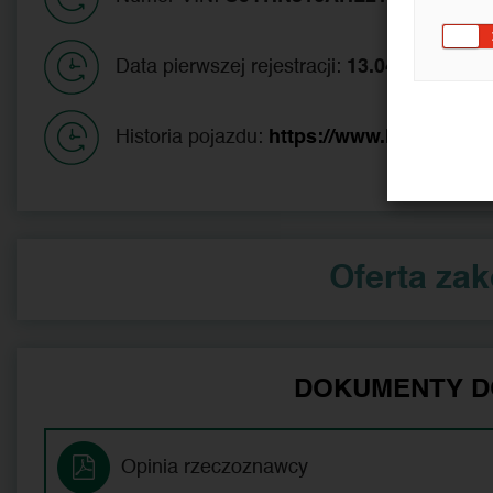
Data pierwszej rejestracji:
13.04.2017
Historia pojazdu:
https://www.historiapoj
Oferta za
DOKUMENTY D
Opinia rzeczoznawcy