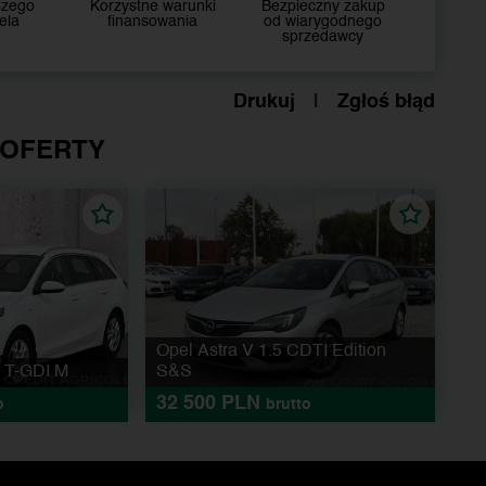
szego
Korzystne warunki
Bezpieczny zakup
ela
finansowania
od wiarygodnego
sprzedawcy
Drukuj
|
Zgłoś błąd
 OFERTY
Opel Astra V 1.5 CDTI Edition
0 T-GDI M
S&S
32 500 PLN
o
brutto