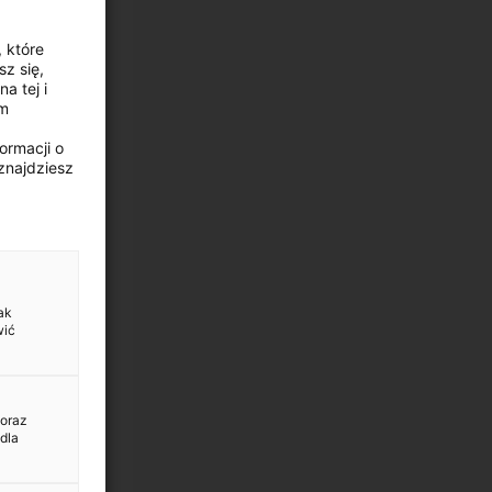
, które
z się,
a tej i
ym
ormacji o
znajdziesz
ak
wić
 oraz
dla