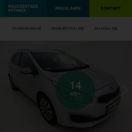
NAJCZĘSTSZE
REGULAMIN
KONTAKT
PYTANIA
OBSERWOWANE
ZAREJESTRUJ SIĘ
ZALOGUJ SIĘ
14
zdjęć