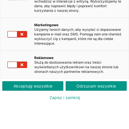
wchodzisz w interakcje z witryną. Wykorzystujemy te
dane, aby naprawić błędy i poprawić komfort
korzystania z naszej strony.
Kia XCeed 1.5 T-GDI XL DCT
WI599LA
Marketingowe
Użyjemy twoich danych, aby wysyłać ci dopasowane
kampanie e-mail oraz SMS. Pomogą nam one również
wykluczyć cię z kampanii, które nie są dla ciebie
2 010
interesujące.
PLN
brutto/msc
Orientacyjna wysokość raty dla wkładu własnego 20%. Szczegółowe informacje oraz
Reklamowe
przeliczenia raty dostępne u doradcy klienta.
Służą do dostosowania reklam oraz treści
wyświetlanych użytkownikowi na naszej stronie lub
stronach naszych partnerów reklamowych.
ZAPYTAJ O LEASING
Akceptuję wszystkie
Odrzucam wszystkie
Zapisz i zamknij
Oferent: