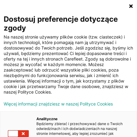
☰
Dostosuj preferencje dotyczące
zgody
Na naszej stronie używamy plików cookie (tzw. ciasteczek) i
innych technologii, które pomagają nam ją utrzymywać i
dostosowywać do Twoich potrzeb. Jeśli zgodzisz się, byśmy ich
używali, będziemy prezentować Ci lepiej dopasowane treści i
oferty na tej i innych stronach Carefleet. Zgody są dobrowolne i
21
możesz je wycofać w każdym momencie. Możesz
zaakceptować lub odrzucić wszystkie pliki cookies, poza
zdjęć
niezbędnymi do funkcjonowania serwisu, jak i zmienić ich
ustawienia. Więcej informacji o tym, jak korzystamy z plików
cookie i jak przetwarzamy Twoje dane osobowe, znajdziesz w
naszej Polityce Cookies.
Więcej informacji znajdziesz w naszej Polityce Cookies
Analityczne
Będziemy zbierać i przechowywać dane o Twoich
Strona główna
/
Oferty
/
Kia XCeed 1.5 T-GDI XL DCT
odwiedzinach i ich doświadczeniach na naszej
stronie internetowej, aby lepiej zrozumieć jak