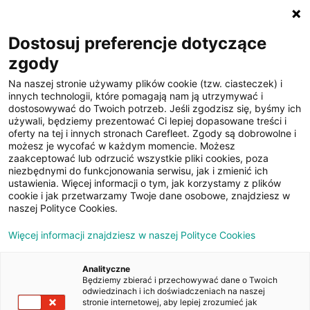
☰
Dostosuj preferencje dotyczące
zgody
Na naszej stronie używamy plików cookie (tzw. ciasteczek) i
innych technologii, które pomagają nam ją utrzymywać i
dostosowywać do Twoich potrzeb. Jeśli zgodzisz się, byśmy ich
używali, będziemy prezentować Ci lepiej dopasowane treści i
oferty na tej i innych stronach Carefleet. Zgody są dobrowolne i
23
możesz je wycofać w każdym momencie. Możesz
zaakceptować lub odrzucić wszystkie pliki cookies, poza
zdjęcia
niezbędnymi do funkcjonowania serwisu, jak i zmienić ich
ustawienia. Więcej informacji o tym, jak korzystamy z plików
cookie i jak przetwarzamy Twoje dane osobowe, znajdziesz w
naszej Polityce Cookies.
Więcej informacji znajdziesz w naszej Polityce Cookies
Analityczne
Będziemy zbierać i przechowywać dane o Twoich
Strona główna
/
Oferty
/
Ford Transit E-Transit 350 L3H2 RWD
odwiedzinach i ich doświadczeniach na naszej
Trend
stronie internetowej, aby lepiej zrozumieć jak