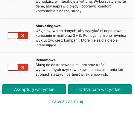
wchodzisz w interakcje z witryną. Wykorzystujemy te
dane, aby naprawić błędy i poprawić komfort
ZAKUP
LEASING
PLN
PLN
111 000
2 810
korzystania z naszej strony.
brutto
brutto/msc
Marketingowe
Użyjemy twoich danych, aby wysyłać ci dopasowane
kampanie e-mail oraz SMS. Pomogą nam one również
Ford Transit E-Transit 350 L3H2
wykluczyć cię z kampanii, które nie są dla ciebie
RWD Trend
interesujące.
PY44010
Reklamowe
Służą do dostosowania reklam oraz treści
Dodaj do obserwowanych
wyświetlanych użytkownikowi na naszej stronie lub
stronach naszych partnerów reklamowych.
Akceptuję wszystkie
Odrzucam wszystkie
Zapisz i zamknij
Oferent: