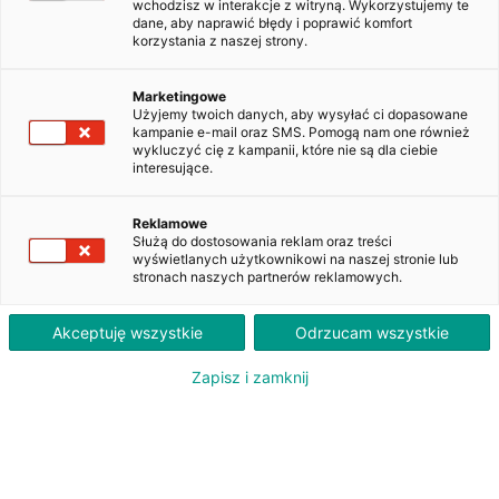
wchodzisz w interakcje z witryną. Wykorzystujemy te
dane, aby naprawić błędy i poprawić komfort
korzystania z naszej strony.
Citroen Berlingo Van 1.5 BlueHDi M
Club (650)
Marketingowe
WW528SM
Użyjemy twoich danych, aby wysyłać ci dopasowane
kampanie e-mail oraz SMS. Pomogą nam one również
wykluczyć cię z kampanii, które nie są dla ciebie
interesujące.
1 010
PLN
brutto/msc
Reklamowe
Służą do dostosowania reklam oraz treści
Orientacyjna wysokość raty dla wkładu własnego 20%. Szczegółowe informacje oraz
wyświetlanych użytkownikowi na naszej stronie lub
przeliczenia raty dostępne u doradcy klienta.
stronach naszych partnerów reklamowych.
ZAPYTAJ O LEASING
Akceptuję wszystkie
Odrzucam wszystkie
Zapisz i zamknij
Oferent: