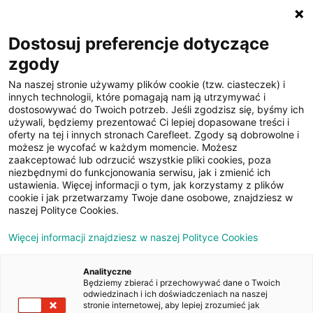
☰
Dostosuj preferencje dotyczące
zgody
Na naszej stronie używamy plików cookie (tzw. ciasteczek) i
innych technologii, które pomagają nam ją utrzymywać i
dostosowywać do Twoich potrzeb. Jeśli zgodzisz się, byśmy ich
używali, będziemy prezentować Ci lepiej dopasowane treści i
oferty na tej i innych stronach Carefleet. Zgody są dobrowolne i
19
możesz je wycofać w każdym momencie. Możesz
zaakceptować lub odrzucić wszystkie pliki cookies, poza
zdjęć
niezbędnymi do funkcjonowania serwisu, jak i zmienić ich
ustawienia. Więcej informacji o tym, jak korzystamy z plików
cookie i jak przetwarzamy Twoje dane osobowe, znajdziesz w
naszej Polityce Cookies.
Więcej informacji znajdziesz w naszej Polityce Cookies
Analityczne
Będziemy zbierać i przechowywać dane o Twoich
Strona główna
/
Oferty
/
Citroen Berlingo Van 1.5 BlueHDi M Club
odwiedzinach i ich doświadczeniach na naszej
(650)
stronie internetowej, aby lepiej zrozumieć jak