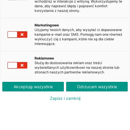
ZAKUP
LEASING
wchodzisz w interakcje z witryną. Wykorzystujemy te
PLN
PLN
83 700
2 120
dane, aby naprawić błędy i poprawić komfort
brutto
brutto/msc
korzystania z naszej strony.
Marketingowe
Użyjemy twoich danych, aby wysyłać ci dopasowane
Peugeot 408 1.2 PureTech GT S&S
kampanie e-mail oraz SMS. Pomogą nam one również
EAT8
wykluczyć cię z kampanii, które nie są dla ciebie
WZ832HT
interesujące.
Reklamowe
Dodaj do obserwowanych
Służą do dostosowania reklam oraz treści
wyświetlanych użytkownikowi na naszej stronie lub
stronach naszych partnerów reklamowych.
Akceptuję wszystkie
Odrzucam wszystkie
Oferent:
Zapisz i zamknij