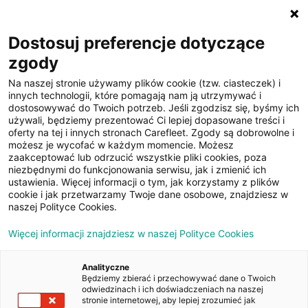
☰
Dostosuj preferencje dotyczące
zgody
Na naszej stronie używamy plików cookie (tzw. ciasteczek) i
innych technologii, które pomagają nam ją utrzymywać i
dostosowywać do Twoich potrzeb. Jeśli zgodzisz się, byśmy ich
używali, będziemy prezentować Ci lepiej dopasowane treści i
oferty na tej i innych stronach Carefleet. Zgody są dobrowolne i
22
możesz je wycofać w każdym momencie. Możesz
zaakceptować lub odrzucić wszystkie pliki cookies, poza
zdjęcia
niezbędnymi do funkcjonowania serwisu, jak i zmienić ich
ustawienia. Więcej informacji o tym, jak korzystamy z plików
cookie i jak przetwarzamy Twoje dane osobowe, znajdziesz w
naszej Polityce Cookies.
Więcej informacji znajdziesz w naszej Polityce Cookies
Analityczne
Będziemy zbierać i przechowywać dane o Twoich
Strona główna
/
Oferty
/
Peugeot 408 1.2 PureTech GT S&S EAT8
odwiedzinach i ich doświadczeniach na naszej
stronie internetowej, aby lepiej zrozumieć jak