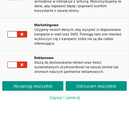
wchodzisz w interakcje z witryną. Wykorzystujemy te
dane, aby naprawić błędy i poprawić komfort
korzystania z naszej strony.
Volkswagen Passat 2.0 TDI EVO
Business DSG
Marketingowe
DW4VA74
Użyjemy twoich danych, aby wysyłać ci dopasowane
kampanie e-mail oraz SMS. Pomogą nam one również
wykluczyć cię z kampanii, które nie są dla ciebie
interesujące.
2 280
PLN
brutto/msc
Reklamowe
Służą do dostosowania reklam oraz treści
Orientacyjna wysokość raty dla wkładu własnego 20%. Szczegółowe informacje oraz
wyświetlanych użytkownikowi na naszej stronie lub
przeliczenia raty dostępne u doradcy klienta.
stronach naszych partnerów reklamowych.
ZAPYTAJ O LEASING
Akceptuję wszystkie
Odrzucam wszystkie
Zapisz i zamknij
Oferent: