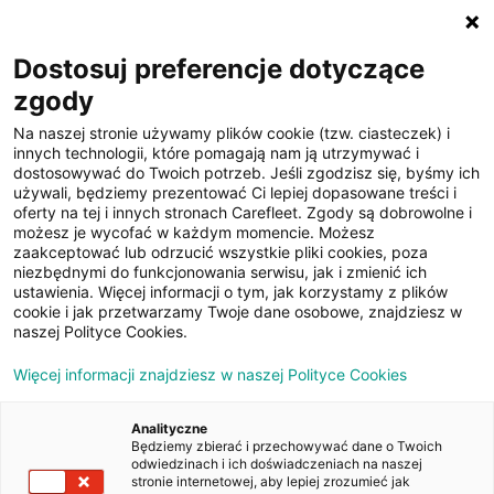
☰
Dostosuj preferencje dotyczące
zgody
Na naszej stronie używamy plików cookie (tzw. ciasteczek) i
innych technologii, które pomagają nam ją utrzymywać i
dostosowywać do Twoich potrzeb. Jeśli zgodzisz się, byśmy ich
używali, będziemy prezentować Ci lepiej dopasowane treści i
oferty na tej i innych stronach Carefleet. Zgody są dobrowolne i
32
możesz je wycofać w każdym momencie. Możesz
zaakceptować lub odrzucić wszystkie pliki cookies, poza
zdjęcia
niezbędnymi do funkcjonowania serwisu, jak i zmienić ich
ustawienia. Więcej informacji o tym, jak korzystamy z plików
cookie i jak przetwarzamy Twoje dane osobowe, znajdziesz w
naszej Polityce Cookies.
Więcej informacji znajdziesz w naszej Polityce Cookies
Analityczne
Będziemy zbierać i przechowywać dane o Twoich
Strona główna
/
Oferty
/
Volkswagen Passat 2.0 TDI EVO
odwiedzinach i ich doświadczeniach na naszej
Business DSG
stronie internetowej, aby lepiej zrozumieć jak