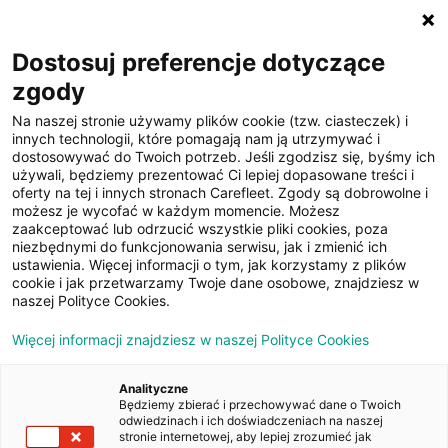
☰
Dostosuj preferencje dotyczące
zgody
Na naszej stronie używamy plików cookie (tzw. ciasteczek) i
innych technologii, które pomagają nam ją utrzymywać i
dostosowywać do Twoich potrzeb. Jeśli zgodzisz się, byśmy ich
używali, będziemy prezentować Ci lepiej dopasowane treści i
oferty na tej i innych stronach Carefleet. Zgody są dobrowolne i
32
możesz je wycofać w każdym momencie. Możesz
zaakceptować lub odrzucić wszystkie pliki cookies, poza
zdjęcia
niezbędnymi do funkcjonowania serwisu, jak i zmienić ich
ustawienia. Więcej informacji o tym, jak korzystamy z plików
cookie i jak przetwarzamy Twoje dane osobowe, znajdziesz w
naszej Polityce Cookies.
Więcej informacji znajdziesz w naszej Polityce Cookies
Analityczne
Będziemy zbierać i przechowywać dane o Twoich
Strona główna
/
Oferty
/
Opel Astra V 1.6 CDTI Enjoy
odwiedzinach i ich doświadczeniach na naszej
stronie internetowej, aby lepiej zrozumieć jak