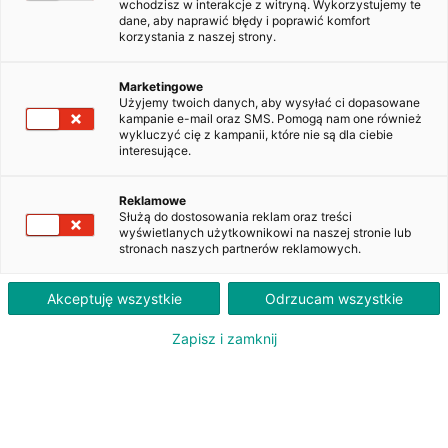
wchodzisz w interakcje z witryną. Wykorzystujemy te
dane, aby naprawić błędy i poprawić komfort
korzystania z naszej strony.
Opel Astra V 1.6 CDTI Enjoy
WW215XN
Marketingowe
Użyjemy twoich danych, aby wysyłać ci dopasowane
kampanie e-mail oraz SMS. Pomogą nam one również
wykluczyć cię z kampanii, które nie są dla ciebie
850
interesujące.
PLN
brutto/msc
Orientacyjna wysokość raty dla wkładu własnego 20%. Szczegółowe informacje oraz
Reklamowe
przeliczenia raty dostępne u doradcy klienta.
Służą do dostosowania reklam oraz treści
wyświetlanych użytkownikowi na naszej stronie lub
stronach naszych partnerów reklamowych.
ZAPYTAJ O LEASING
Akceptuję wszystkie
Odrzucam wszystkie
Zapisz i zamknij
Oferent: