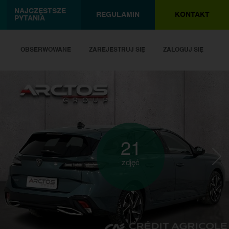
NAJCZĘSTSZE
REGULAMIN
KONTAKT
PYTANIA
OBSERWOWANE
ZAREJESTRUJ SIĘ
ZALOGUJ SIĘ
21
zdjęć