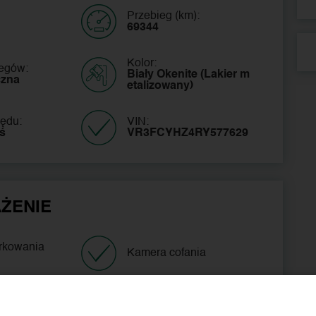
Przebieg (km):
69344
Kolor:
iegów:
Biały Okenite (Lakier m
czna
etalizowany)
ędu:
VIN:
oś
VR3FCYHZ4RY577629 
ŻENIE
arkowania
Kamera cofania
ja
Komputer pokładowy
zna