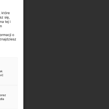
, które
z się,
a tej i
ym
ormacji o
znajdziesz
ak
wić
 oraz
dla