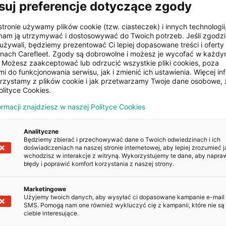
suj preferencje dotyczące zgody
stronie używamy plików cookie (tzw. ciasteczek) i innych technologii
Centralny zamek
am ją utrzymywać i dostosowywać do Twoich potrzeb. Jeśli zgodzis
używali, będziemy prezentować Ci lepiej dopasowane treści i oferty n
onach Carefleet. Zgody są dobrowolne i możesz je wycofać w każd
Możesz zaakceptować lub odrzucić wszystkie pliki cookies, poza
it
i do funkcjonowania serwisu, jak i zmienić ich ustawienia. Więcej inf
orzystamy z plików cookie i jak przetwarzamy Twoje dane osobowe, 
olityce Cookies.
ormacji znajdziesz w naszej Polityce Cookies
POJAZDU
Analityczne
Będziemy zbierać i przechowywać dane o Twoich odwiedzinach i ich
doświadczeniach na naszej stronie internetowej, aby lepiej zrozumieć j
wchodzisz w interakcje z witryną. Wykorzystujemy te dane, aby napra
Kopiuj
błędy i poprawić komfort korzystania z naszej strony.
Marketingowe
Kopiuj
Użyjemy twoich danych, aby wysyłać ci dopasowane kampanie e-mail
SMS. Pomogą nam one również wykluczyć cię z kampanii, które nie są 
ciebie interesujące.
Kopiuj