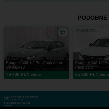
PODOBNE
Peugeot 308 1.2 PureTech Allure
Peugeot 308 1.2 Pu
S&S EAT8
Pack S&S
79 400 PLN
65 600 PLN
brutto
brutt
Z korzyścią dla Twojego
biznesu