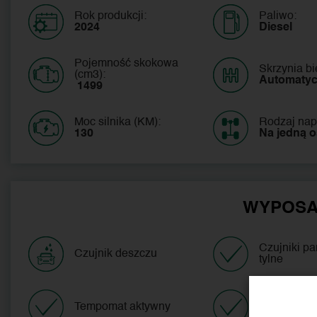
Rok produkcji:
Paliwo:
2024
Diesel
Pojemność skokowa
Skrzynia b
(cm3):
Automaty
 1499
Moc silnika (KM):
Rodzaj nap
130
Na jedną 
WYPOSA
Czujniki p
Czujnik deszczu
tylne
Klimatyzac
Tempomat aktywny
automatyc