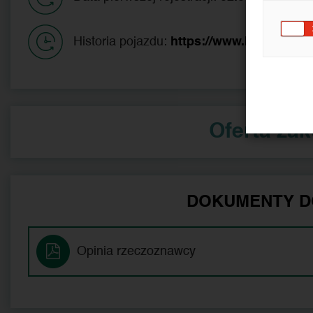
Historia pojazdu:
https://www.historiapoj
Oferta za
DOKUMENTY D
Opinia rzeczoznawcy