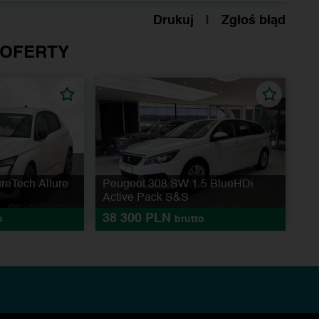
Drukuj
|
Zgłoś błąd
 OFERTY
reTech Allure
Peugeot 308 SW 1.5 BlueHDi
Active Pack S&S
38 300 PLN
o
brutto